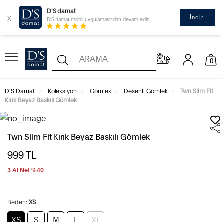
D'S damat
x
İndir
D'S damat mobil uygulamasından devam edin
0
D'S Damat
Koleksiyon
Gömlek
Desenli Gömlek
Twn Slim Fit
Kırık Beyaz Baskılı Gömlek
Twn Slim Fit Kırık Beyaz Baskılı Gömlek
999
TL
3 Al Net %40
Beden:
XS
XS
S
M
L
XL