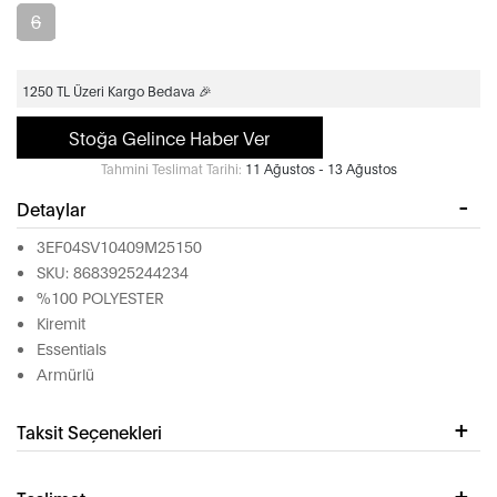
6
1250 TL Üzeri Kargo Bedava 🎉
Stoğa Gelince Haber Ver
Tahmini Teslimat Tarihi:
11 Ağustos - 13 Ağustos
Detaylar
3EF04SV10409M25150
SKU: 8683925244234
%100 POLYESTER
Kiremit
Essentials
Armürlü
Taksit Seçenekleri