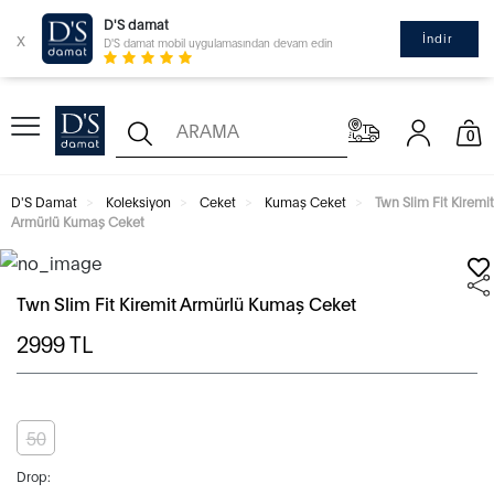
D'S damat
x
İndir
D'S damat mobil uygulamasından devam edin
0
D'S Damat
Koleksiyon
Ceket
Kumaş Ceket
Twn Slim Fit Kiremit
Armürlü Kumaş Ceket
Twn Slim Fit Kiremit Armürlü Kumaş Ceket
2999
TL
50
Drop: