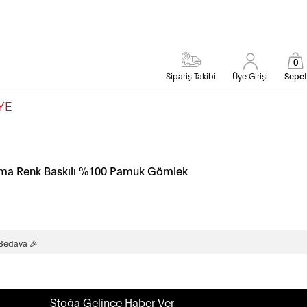
0
Sipariş Takibi
Üye Girişi
Sepet
YE
rma Renk Baskılı %100 Pamuk Gömlek
 Bedava 🎉
Stoğa Gelince Haber Ver