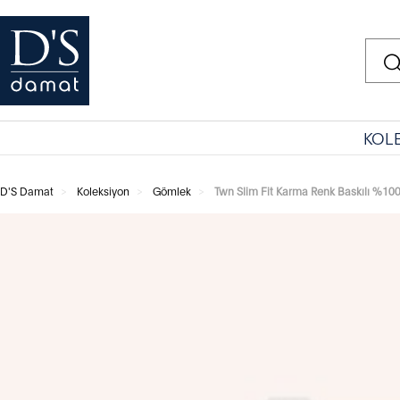
KOL
D'S Damat
Koleksiyon
Gömlek
Twn Slim Fit Karma Renk Baskılı %1