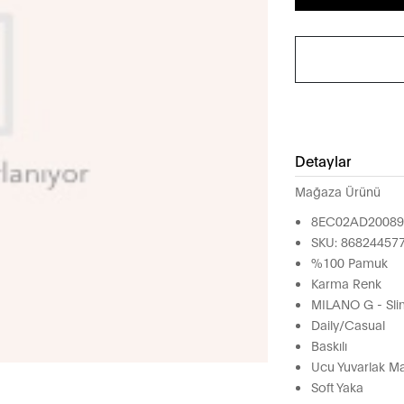
Detaylar
Mağaza Ürünü
8EC02AD2008
SKU: 86824457
%100 Pamuk
Karma Renk
MILANO G - Slim
Daily/Casual
Baskılı
Ucu Yuvarlak M
Soft Yaka