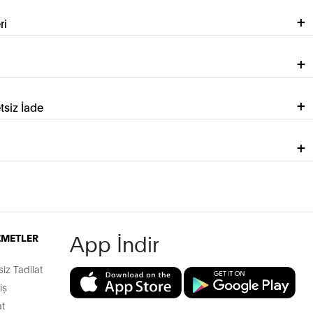
ri
tsiz İade
App İndir
İZMETLER
z Tadilat
iş
t