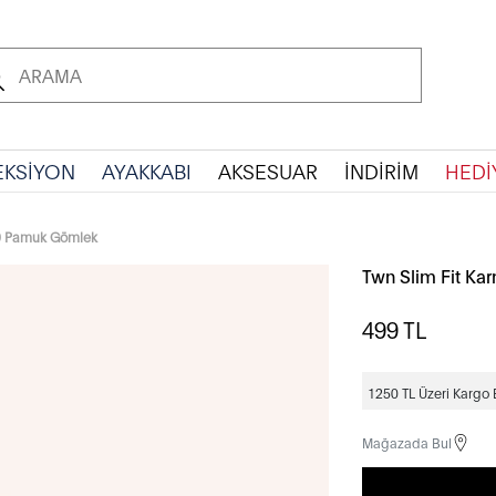
EKSİYON
AYAKKABI
AKSESUAR
İNDİRİM
HEDİ
00 Pamuk Gömlek
Twn Slim Fit Ka
499
TL
1250 TL Üzeri Kargo
Mağazada Bul