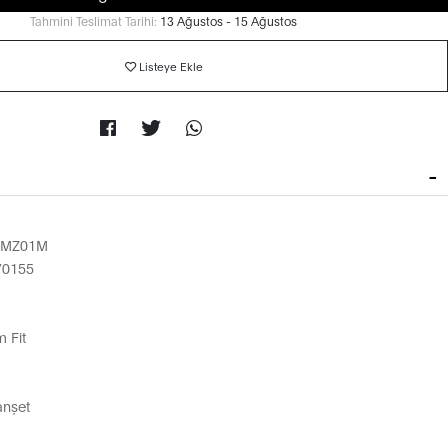
Tahmini Teslimat Tarihi:
13 Ağustos - 15 Ağustos
Listeye Ekle
9MZ01M
70155
 Fit
anşet