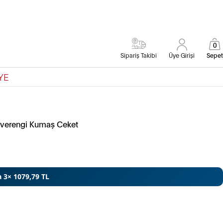
0
Sipariş Takibi
Üye Girişi
Sepet
YE
hverengi Kumaş Ceket
a 3× 1079,79 TL