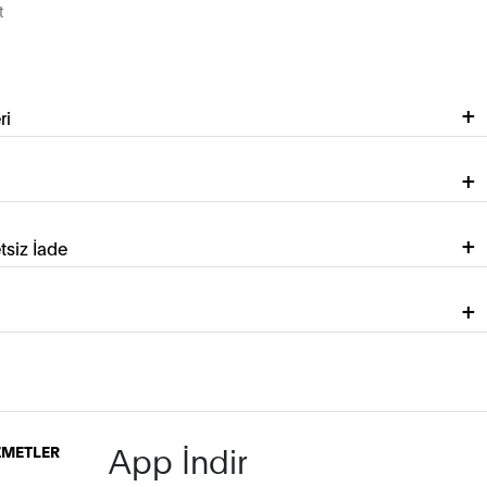
t
ri
tsiz İade
App İndir
İZMETLER