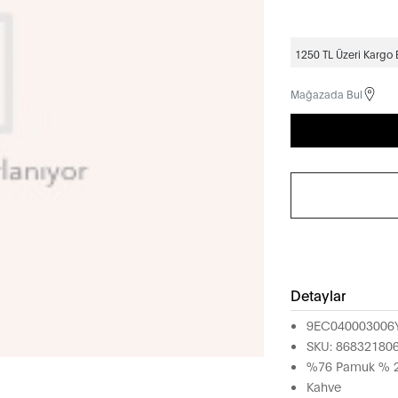
1250 TL Üzeri Kargo
Mağazada Bul
Detaylar
9EC040003006
SKU: 86832180
%76 Pamuk % 20
Kahve