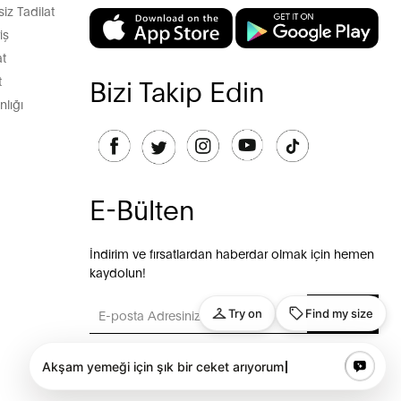
z Tadilat
iş
t
t
Bizi Takip Edin
lığı
E-Bülten
İndirim ve fırsatlardan haberdar olmak için hemen
kaydolun!
GÖNDER