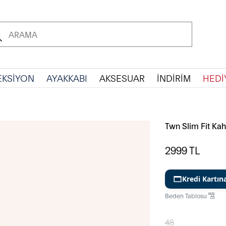
EKSİYON
AYAKKABI
AKSESUAR
İNDİRİM
HEDİ
Twn Slim Fit Ka
2999
TL
Kredi Kartın
Beden Tablosu
48