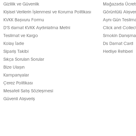
Gizlilik ve Güvenlik
Mağazada Ücretsi
Kişisel Verilerin İşlenmesi ve Koruma Politikası
Görüntülü Alışver
KVKK Başvuru Formu
Aynı Gün Teslima
D’S damat KVKK Aydınlatma Metni
Click and Collec
Teslimat ve Kargo
Smokin Danışman
Kolay İade
Ds Damat Card
Sipariş Takibi
Hediye Rehberi
Sıkça Sorulan Sorular
Bize Ulaşın
Kampanyalar
Çerez Politikası
Mesafeli Satış Sözleşmesi
Güvenli Alışveriş