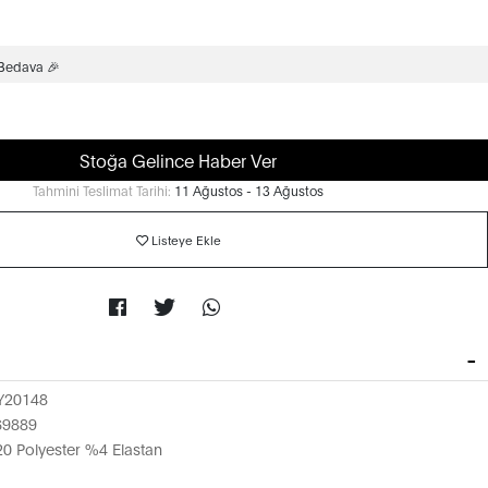
 Bedava 🎉
Stoğa Gelince Haber Ver
Tahmini Teslimat Tarihi:
11 Ağustos - 13 Ağustos
Listeye Ekle
Y20148
69889
 Polyester %4 Elastan