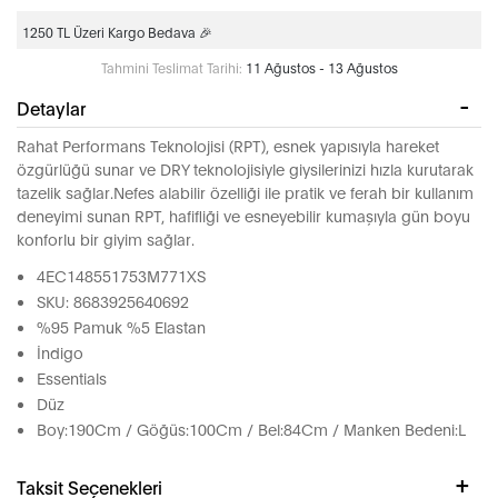
1250 TL Üzeri Kargo Bedava 🎉
Tahmini Teslimat Tarihi:
11 Ağustos - 13 Ağustos
Detaylar
Rahat Performans Teknolojisi (RPT), esnek yapısıyla hareket
özgürlüğü sunar ve DRY teknolojisiyle giysilerinizi hızla kurutarak
tazelik sağlar.Nefes alabilir özelliği ile pratik ve ferah bir kullanım
deneyimi sunan RPT, hafifliği ve esneyebilir kumaşıyla gün boyu
konforlu bir giyim sağlar.
4EC148551753M771XS
SKU: 8683925640692
%95 Pamuk %5 Elastan
İndigo
Essentials
Düz
Boy:190Cm / Göğüs:100Cm / Bel:84Cm / Manken Bedeni:L
Taksit Seçenekleri