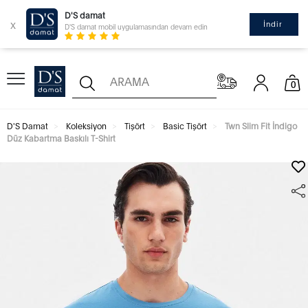
D'S damat
x
İndir
D'S damat mobil uygulamasından devam edin
0
D'S Damat
Koleksiyon
Tişört
Basic Tişört
Twn Slim Fit İndigo
Düz Kabartma Baskılı T-Shirt