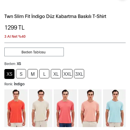
Twn Slim Fit İndigo Düz Kabartma Baskılı T-Shirt
1299
TL
3 Al Net %40
Beden Tablosu
Beden:
XS
XS
S
M
L
XL
XXL
3XL
Renk:
İndigo