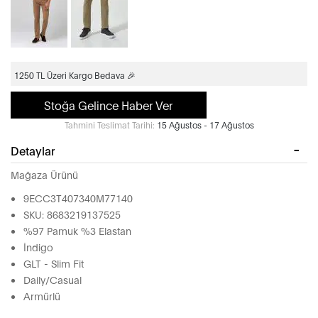
1250 TL Üzeri Kargo Bedava 🎉
Stoğa Gelince Haber Ver
Tahmini Teslimat Tarihi:
15 Ağustos - 17 Ağustos
Detaylar
Mağaza Ürünü
9ECC3T407340M77140
SKU: 8683219137525
%97 Pamuk %3 Elastan
İndigo
GLT - Slim Fit
Daily/Casual
Armürlü