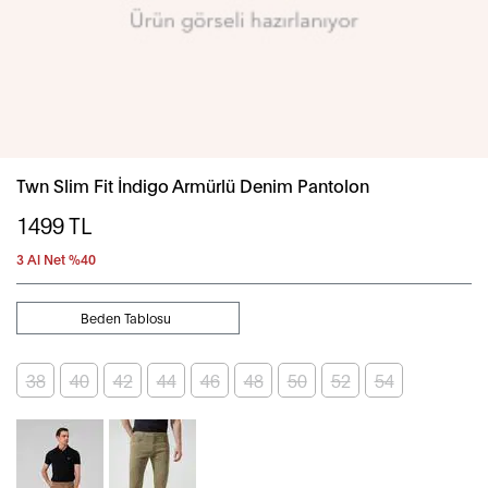
Twn Slim Fit İndigo Armürlü Denim Pantolon
1499
TL
3 Al Net %40
Beden Tablosu
38
40
42
44
46
48
50
52
54