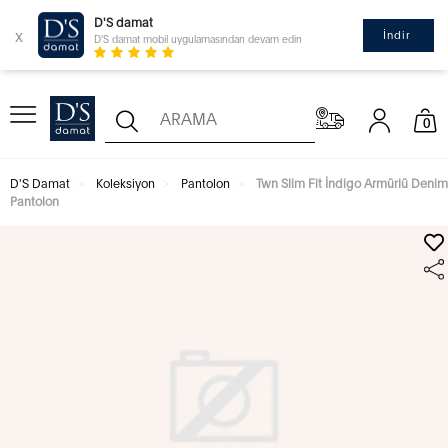
D'S damat
x
İndir
D'S damat mobil uygulamasından devam edin
0
D'S Damat
Koleksiyon
Pantolon
Twn Slim Fit İndigo Armürlü Denim
Pantolon