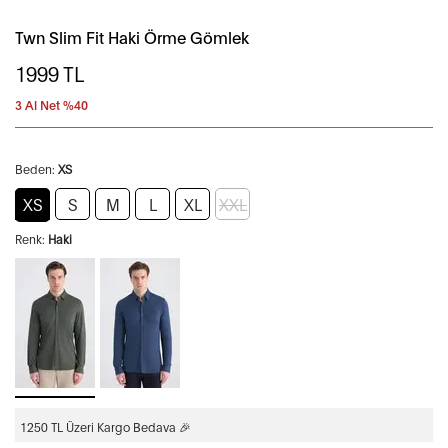
Twn Slim Fit Haki Örme Gömlek
1999
TL
3 Al Net %40
Beden:
XS
XS
S
M
L
XL
XXL
Renk:
Haki
1250 TL Üzeri Kargo Bedava 🎉