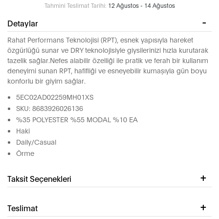
Tahmini Teslimat Tarihi:
12 Ağustos - 14 Ağustos
Detaylar
Rahat Performans Teknolojisi (RPT), esnek yapısıyla hareket
özgürlüğü sunar ve DRY teknolojisiyle giysilerinizi hızla kurutarak
tazelik sağlar.Nefes alabilir özelliği ile pratik ve ferah bir kullanım
deneyimi sunan RPT, hafifliği ve esneyebilir kumaşıyla gün boyu
konforlu bir giyim sağlar.
5EC02AD02259MH01XS
SKU: 8683926026136
%35 POLYESTER %55 MODAL %10 EA
Haki
Daily/Casual
Örme
Taksit Seçenekleri
Teslimat