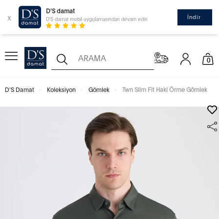
D'S damat
x
İndir
D'S damat mobil uygulamasından devam edin
0
D'S Damat
Koleksiyon
Gömlek
Twn Slim Fit Haki Örme Gömlek