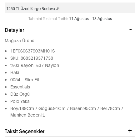
1250 TL Üzeri Kargo Bedava 🎉
Tahmini Teslimat Tarihi:
11 Ağustos - 13 Ağustos
Detaylar
Mağaza Ürünü
1EF060637903MH01S
SKU: 8683219371738
%63 Rayon %37 Naylon
Haki
0054 - Slim Fit
Essentials
Düz Örgü
Polo Yaka
Boy:189Cm / Göğüs:91Cm / Basen:95Cm / Bel:78Cm /
Manken Bedeni:L
Taksit Seçenekleri