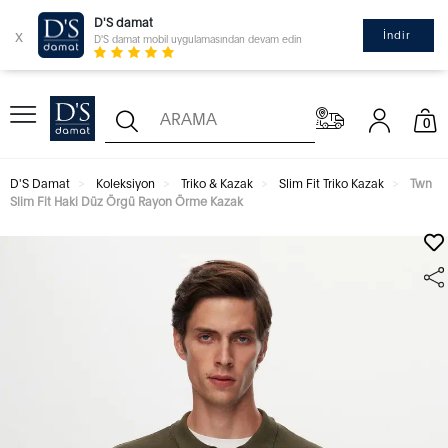
D'S damat
x
İndir
D'S damat mobil uygulamasından devam edin
0
D'S Damat
Koleksiyon
Triko & Kazak
Slim Fit Triko Kazak
Twn
Slim Fit Haki Düz Örgü Rayon Örme Kazak