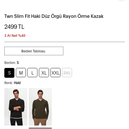
Twn Slim Fit Haki Düz Örgü Rayon Örme Kazak
2499
TL
3 Al Net %40
Beden Tablosu
Beden:
S
S
M
L
XL
XXL
3XL
Renk:
Haki