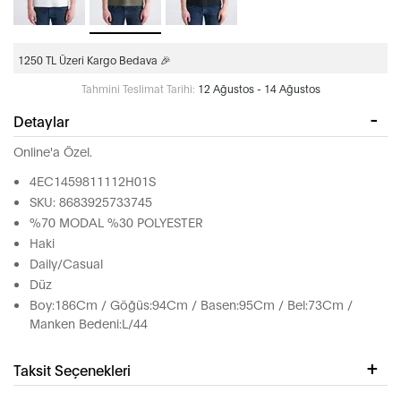
1250 TL Üzeri Kargo Bedava 🎉
Tahmini Teslimat Tarihi:
12 Ağustos - 14 Ağustos
Detaylar
Online'a Özel.
4EC1459811112H01S
SKU: 8683925733745
%70 MODAL %30 POLYESTER
Haki
Daily/Casual
Düz
Boy:186Cm / Göğüs:94Cm / Basen:95Cm / Bel:73Cm /
Manken Bedeni:L/44
Taksit Seçenekleri