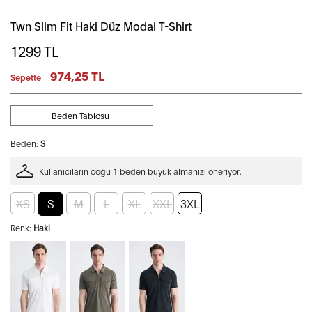
Twn Slim Fit Haki Düz Modal T-Shirt
1299
TL
974,25 TL
Sepette
Beden Tablosu
Beden:
S
Kullanıcıların çoğu 1 beden büyük almanızı öneriyor.
XS
S
M
L
XL
XXL
3XL
Renk:
Haki