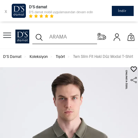
D'S damat
x
İndir
D'S damat mobil uygulamasından devam edin
0
D'S Damat
Koleksiyon
Tişört
Twn Slim Fit Haki Düz Modal T-Shirt