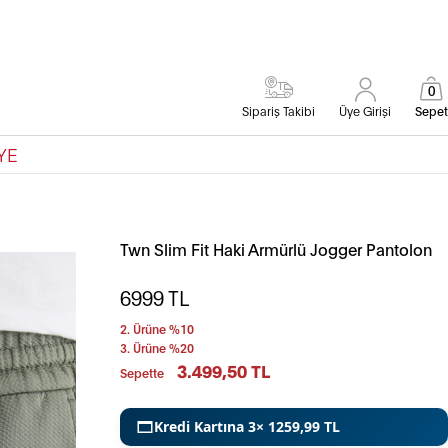
0
Sipariş Takibi
Üye Girişi
Sepet
YE
Twn Slim Fit Haki Armürlü Jogger Pantolon
6999
TL
2. Ürüne %10
3. Ürüne %20
3.499,50 TL
Sepette
Kredi Kartına 3× 1259,99 TL