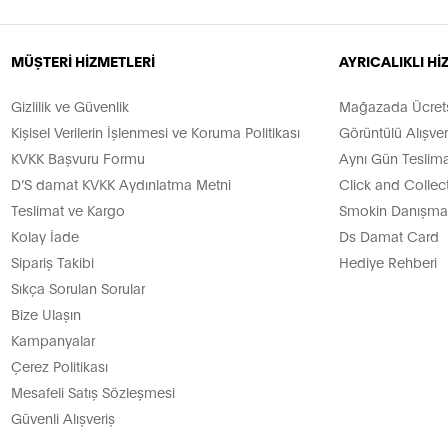
MÜŞTERİ HİZMETLERİ
AYRICALIKLI H
Gizlilik ve Güvenlik
Mağazada Ücretsi
Kişisel Verilerin İşlenmesi ve Koruma Politikası
Görüntülü Alışver
KVKK Başvuru Formu
Aynı Gün Teslima
D’S damat KVKK Aydınlatma Metni
Click and Collec
Teslimat ve Kargo
Smokin Danışman
Kolay İade
Ds Damat Card
Sipariş Takibi
Hediye Rehberi
Sıkça Sorulan Sorular
Bize Ulaşın
Kampanyalar
Çerez Politikası
Mesafeli Satış Sözleşmesi
Güvenli Alışveriş