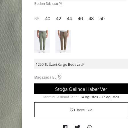
Beden Tablosu
38
40
42
44
46
48
50
1250 TL Üzeri Kargo Bedava 🎉
Mağazada Bul
Stoğa Gelince Haber Ver
Tahmini Teslimat Tarihi:
14 Ağustos - 17 Ağustos
Listeye Ekle