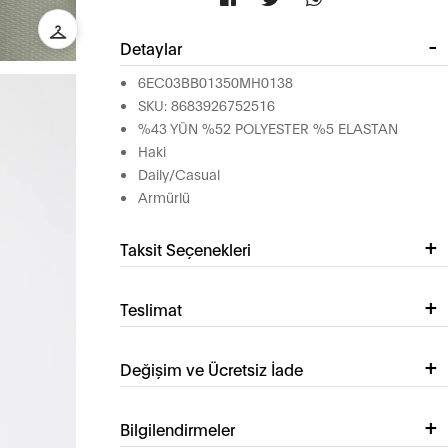
Detaylar
6EC03BB01350MH0138
SKU: 8683926752516
%43 YÜN %52 POLYESTER %5 ELASTAN
Haki
Daily/Casual
Armürlü
Taksit Seçenekleri
Teslimat
Değişim ve Ücretsiz İade
Bilgilendirmeler