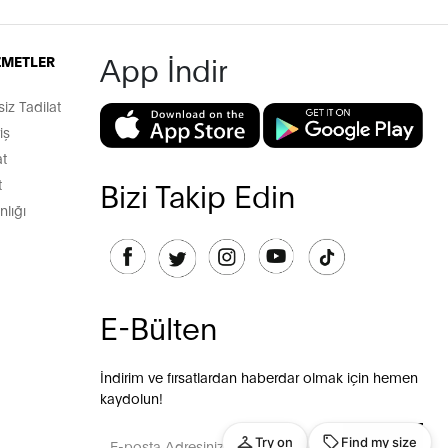
App İndir
İZMETLER
z Tadilat
iş
t
t
Bizi Takip Edin
lığı
E-Bülten
İndirim ve fırsatlardan haberdar olmak için hemen
kaydolun!
GÖNDER