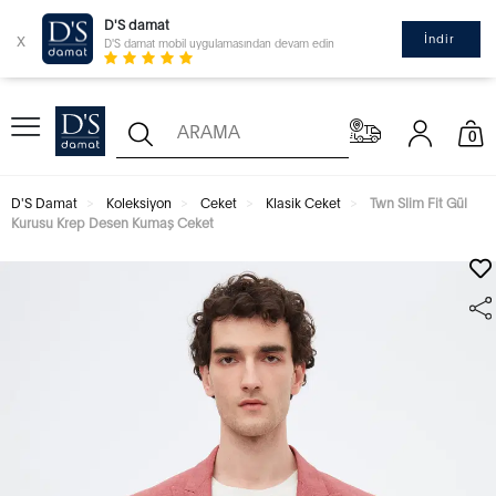
D'S damat
x
İndir
D'S damat mobil uygulamasından devam edin
0
D'S Damat
Koleksiyon
Ceket
Klasik Ceket
Twn Slim Fit Gül
Kurusu Krep Desen Kumaş Ceket