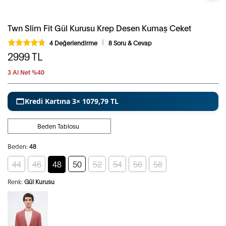
Twn Slim Fit Gül Kurusu Krep Desen Kumaş Ceket
4 Değerlendirme
8 Soru & Cevap
2999
TL
3 Al Net %40
Kredi Kartına 3× 1079,79 TL
Beden Tablosu
Beden:
48
44
46
48
50
52
54
56
58
Renk:
Gül Kurusu