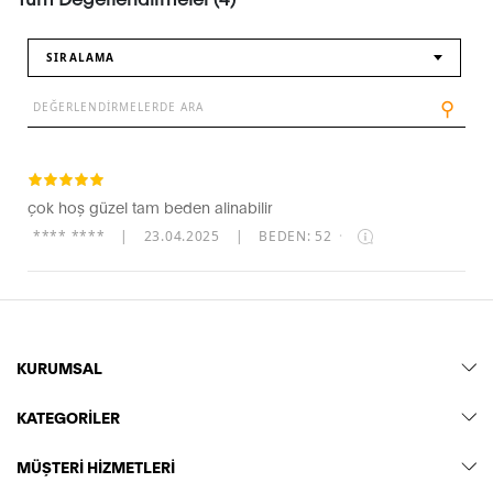
SIRALAMA
⚲
çok hoş güzel tam beden alinabilir
**** ****
|
23.04.2025
|
BEDEN: 52
·
KURUMSAL
KATEGORİLER
MÜŞTERİ HİZMETLERİ