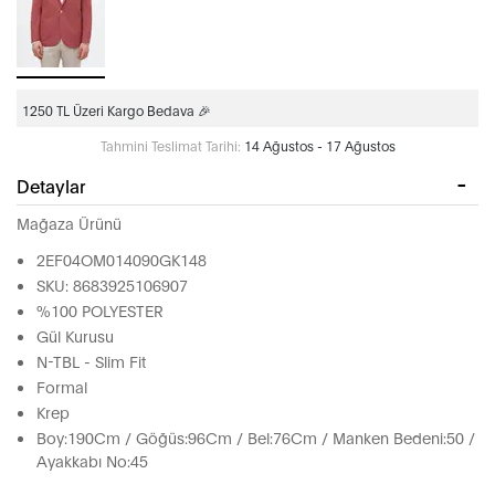
1250 TL Üzeri Kargo Bedava 🎉
Tahmini Teslimat Tarihi:
14 Ağustos - 17 Ağustos
Detaylar
Mağaza Ürünü
2EF04OM014090GK148
SKU: 8683925106907
%100 POLYESTER
Gül Kurusu
N-TBL - Slim Fit
Formal
Krep
Boy:190Cm / Göğüs:96Cm / Bel:76Cm / Manken Bedeni:50 /
Ayakkabı No:45