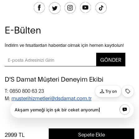
E-Bülten
İndirim ve fırsatlardan haberdar olmak için hemen kaydolun!
GÖNDER
D'S Damat Müşteri Deneyim Ekibi
T: 0850 800 63 23
M:
musterihizmetleri@dsdamat.com.tr
© 2020 D’S Damat, bütün hakları saklıdır.
2999
TL
Sepete Ekle