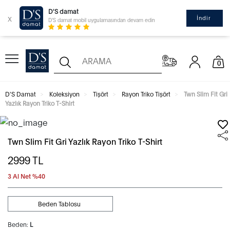
D'S damat
x
İndir
D'S damat mobil uygulamasından devam edin
0
D'S Damat
Koleksiyon
Tişört
Rayon Triko Tişört
Twn Slim Fit Gri
Yazlık Rayon Triko T-Shirt
Twn Slim Fit Gri Yazlık Rayon Triko T-Shirt
2999
TL
3 Al Net %40
Beden Tablosu
Beden:
L