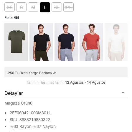
XS
S
M
L
XL
XXL
Renk:
Gri
1250 TL Üzeri Kargo Bedava 🎉
Tahmini Teslimat Tarihi:
12 Ağustos - 14 Ağustos
Detaylar
Mağaza Ürünü
2EF069421003M301L
SKU: 8683219880322
%63 Rayon %37 Naylon