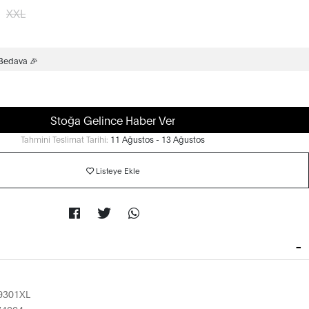
XXL
 Bedava 🎉
Stoğa Gelince Haber Ver
Tahmini Teslimat Tarihi:
11 Ağustos - 13 Ağustos
Listeye Ekle
9301XL