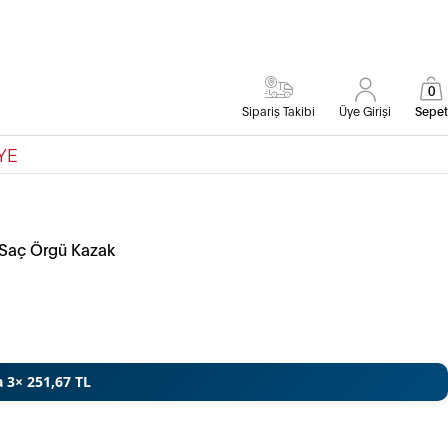
0
Sipariş Takibi
Üye Girişi
Sepet
YE
i Saç Örgü Kazak
a 3× 251,67 TL