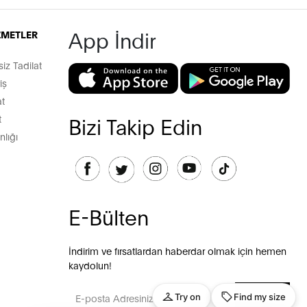
App İndir
İZMETLER
z Tadilat
iş
t
t
Bizi Takip Edin
lığı
E-Bülten
İndirim ve fırsatlardan haberdar olmak için hemen
kaydolun!
GÖNDER