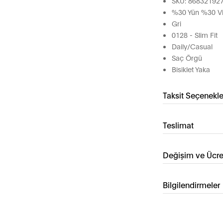
SKU: 86832192
%30 Yün %30 V
Gri
0128 - Slim Fit
Daily/Casual
Saç Örgü
Bisiklet Yaka
Taksit Seçenekle
Teslimat
Değişim ve Ücre
Bilgilendirmeler