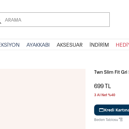
EKSİYON
AYAKKABI
AKSESUAR
İNDİRİM
HEDİ
Twn Slim Fit Gr
699
TL
3 Al Net %40
Kredi Kartın
Beden Tablosu