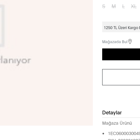
S
M
L
XL
1250 TL Üzeri Kargo
Mağazada Bul
Detaylar
Mağaza Ürünü
1EC060003004