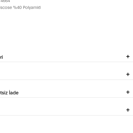
74664
iscose %40 Polyamid
ri
tsiz İade