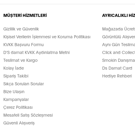
MÜŞTERİ HİZMETLERİ
AYRICALIKLI H
Gizlilik ve Güvenlik
Mağazada Ücretsi
Kişisel Verilerin İşlenmesi ve Koruma Politikası
Görüntülü Alışver
KVKK Başvuru Formu
Aynı Gün Teslima
D’S damat KVKK Aydınlatma Metni
Click and Collec
Teslimat ve Kargo
Smokin Danışman
Kolay İade
Ds Damat Card
Sipariş Takibi
Hediye Rehberi
Sıkça Sorulan Sorular
Bize Ulaşın
Kampanyalar
Çerez Politikası
Mesafeli Satış Sözleşmesi
Güvenli Alışveriş