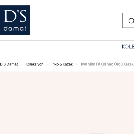
KOL
D'S Damat
Koleksiyon
Triko & Kazak
Twn Slim Fit Gri Saç Örgü Kazak