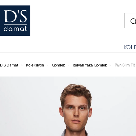
KOL
D'S Damat
Koleksiyon
Gömlek
Italyan Yaka Gömlek
Twn Slim Fit