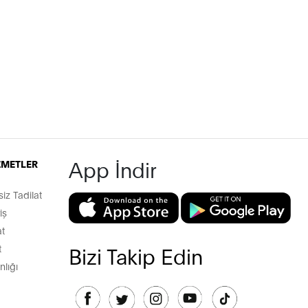
App İndir
İZMETLER
z Tadilat
iş
t
t
Bizi Takip Edin
lığı