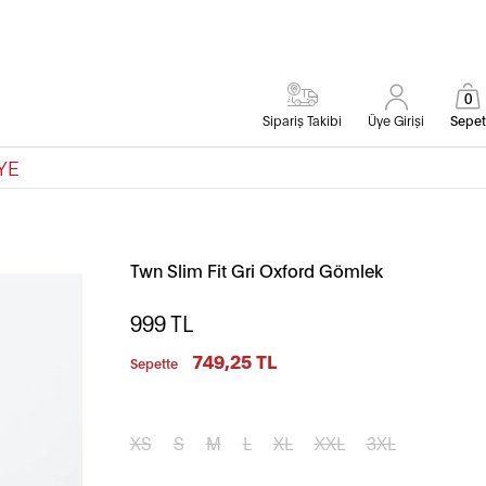
0
Sipariş Takibi
Üye Girişi
Sepet
YE
Twn Slim Fit Gri Oxford Gömlek
999
TL
749,25 TL
Sepette
XS
S
M
L
XL
XXL
3XL