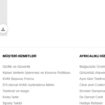
MÜŞTERİ HİZMETLERİ
AYRICALIKLI H
Gizlilik ve Güvenlik
Mağazada Ücretsi
Kişisel Verilerin İşlenmesi ve Koruma Politikası
Görüntülü Alışver
KVKK Başvuru Formu
Aynı Gün Teslima
D’S damat KVKK Aydınlatma Metni
Click and Collec
Teslimat ve Kargo
Smokin Danışman
Kolay İade
Ds Damat Card
Sipariş Takibi
Hediye Rehberi