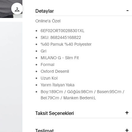
Detaylar
Online'a Özel
6EF02ORT00288301XL
SKU: 8682445168822
%60 Pamuk %40 Polyester
Gri
MILANO G - Slim Fit
Formal
Oxford Desenli
Uzun Kol
Yarım İtalyan Yaka
Boy:189Cm / Göğüs:98Cm / Basen:95Cm /
Bel:79Cm / Manken Bedeni:L
Taksit Seçenekleri
Teslimat