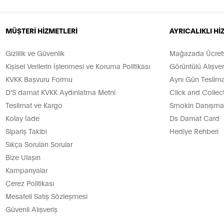
MÜŞTERİ HİZMETLERİ
AYRICALIKLI H
Gizlilik ve Güvenlik
Mağazada Ücretsi
Kişisel Verilerin İşlenmesi ve Koruma Politikası
Görüntülü Alışver
KVKK Başvuru Formu
Aynı Gün Teslima
D’S damat KVKK Aydınlatma Metni
Click and Collec
Teslimat ve Kargo
Smokin Danışman
Kolay İade
Ds Damat Card
Sipariş Takibi
Hediye Rehberi
Sıkça Sorulan Sorular
Bize Ulaşın
Kampanyalar
Çerez Politikası
Mesafeli Satış Sözleşmesi
Güvenli Alışveriş