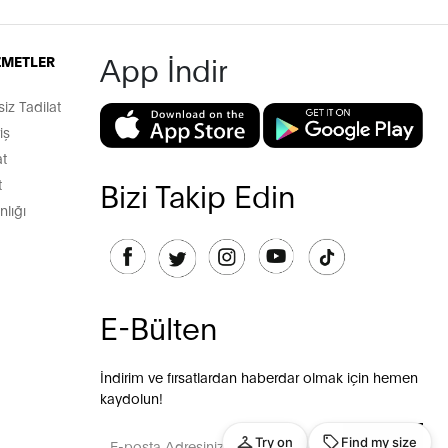
App İndir
İZMETLER
z Tadilat
iş
t
t
Bizi Takip Edin
lığı
E-Bülten
İndirim ve fırsatlardan haberdar olmak için hemen
kaydolun!
GÖNDER