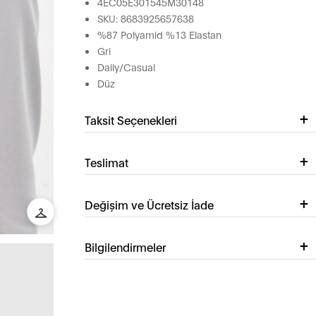
4EC05E301545M30148
SKU: 8683925657638
%87 Polyamid %13 Elastan
Gri
Daily/Casual
Düz
Taksit Seçenekleri
Teslimat
Değişim ve Ücretsiz İade
Bilgilendirmeler