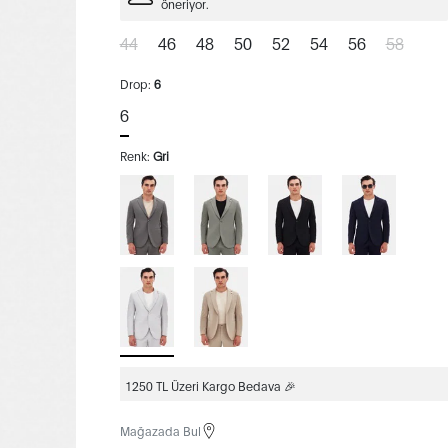
öneriyor.
44
46
48
50
52
54
56
58
Drop:
6
6
Renk:
Gri
1250 TL Üzeri Kargo Bedava 🎉
Mağazada Bul