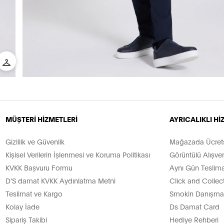
MÜŞTERİ HİZMETLERİ
AYRICALIKLI H
Gizlilik ve Güvenlik
Mağazada Ücretsi
Kişisel Verilerin İşlenmesi ve Koruma Politikası
Görüntülü Alışver
KVKK Başvuru Formu
Aynı Gün Teslima
D’S damat KVKK Aydınlatma Metni
Click and Collec
Teslimat ve Kargo
Smokin Danışman
Kolay İade
Ds Damat Card
Sipariş Takibi
Hediye Rehberi