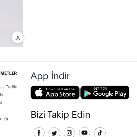
App İndir
İZMETLER
z Tadilat
iş
t
t
Bizi Takip Edin
lığı