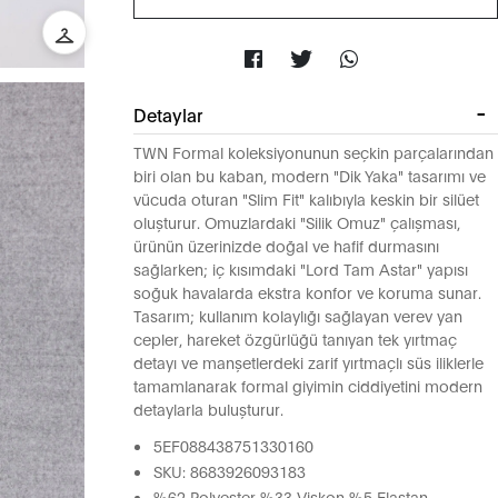
Detaylar
TWN Formal koleksiyonunun seçkin parçalarından
biri olan bu kaban, modern "Dik Yaka" tasarımı ve
vücuda oturan "Slim Fit" kalıbıyla keskin bir silüet
oluşturur. Omuzlardaki "Silik Omuz" çalışması,
ürünün üzerinizde doğal ve hafif durmasını
sağlarken; iç kısımdaki "Lord Tam Astar" yapısı
soğuk havalarda ekstra konfor ve koruma sunar.
Tasarım; kullanım kolaylığı sağlayan verev yan
cepler, hareket özgürlüğü tanıyan tek yırtmaç
detayı ve manşetlerdeki zarif yırtmaçlı süs iliklerle
tamamlanarak formal giyimin ciddiyetini modern
detaylarla buluşturur.
5EF088438751330160
SKU: 8683926093183
%62 Polyester %33 Viskon %5 Elastan