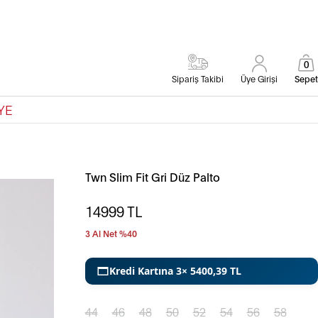
0
Sipariş Takibi
Üye Girişi
Sepet
YE
Twn Slim Fit Gri Düz Palto
14999
TL
3 Al Net %40
Kredi Kartına 3× 5400,39 TL
44
46
48
50
52
54
56
58