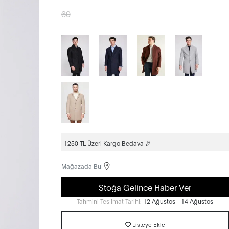
60
1250 TL Üzeri Kargo Bedava 🎉
Mağazada Bul
Stoğa Gelince Haber Ver
Tahmini Teslimat Tarihi:
12 Ağustos - 14 Ağustos
Listeye Ekle