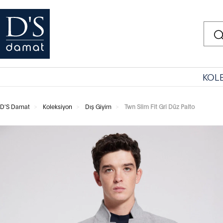
KOL
D'S Damat
Koleksiyon
Dış Giyim
Twn Slim Fit Gri Düz Palto