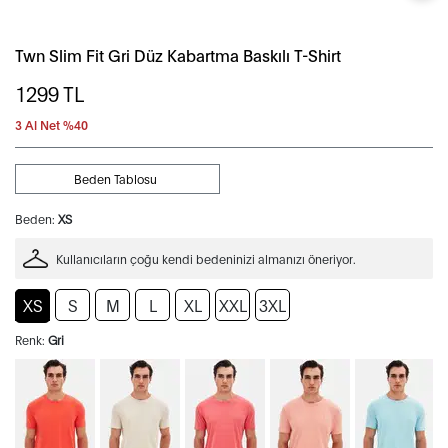
Twn Slim Fit Gri Düz Kabartma Baskılı T-Shirt
1299
TL
3 Al Net %40
Beden Tablosu
Beden:
XS
Kullanıcıların çoğu kendi bedeninizi almanızı öneriyor.
XS
S
M
L
XL
XXL
3XL
Renk:
Gri