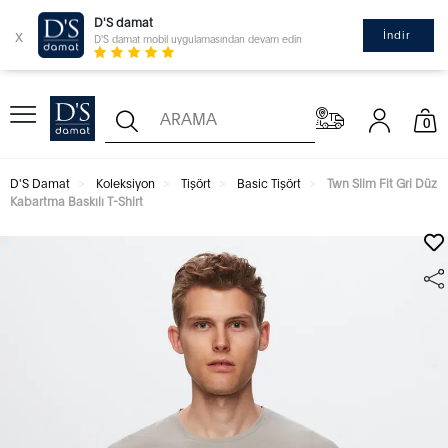
D'S damat
x
İndir
D'S damat mobil uygulamasından devam edin
0
D'S Damat
Koleksiyon
Tişört
Basic Tişört
Twn Slim Fit Gri Düz
Kabartma Baskılı T-Shirt