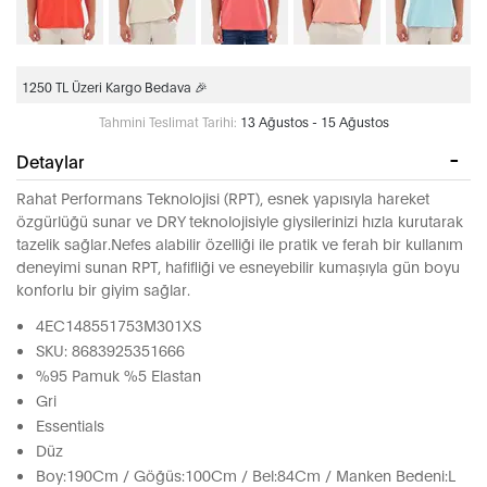
1250 TL Üzeri Kargo Bedava 🎉
Tahmini Teslimat Tarihi:
13 Ağustos - 15 Ağustos
Detaylar
Rahat Performans Teknolojisi (RPT), esnek yapısıyla hareket
özgürlüğü sunar ve DRY teknolojisiyle giysilerinizi hızla kurutarak
tazelik sağlar.Nefes alabilir özelliği ile pratik ve ferah bir kullanım
deneyimi sunan RPT, hafifliği ve esneyebilir kumaşıyla gün boyu
konforlu bir giyim sağlar.
4EC148551753M301XS
SKU: 8683925351666
%95 Pamuk %5 Elastan
Gri
Essentials
Düz
Boy:190Cm / Göğüs:100Cm / Bel:84Cm / Manken Bedeni:L