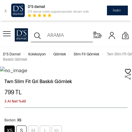
D'S damat
x
İndir
D'S damat mobil uygulamasından devam edin
0
D'S Damat
Koleksiyon
Gömlek
Slim Fit Gömlek
Twn Slim Fit Gri
Baskılı Gömlek
Twn Slim Fit Gri Baskılı Gömlek
799
TL
3 Al Net %40
Beden:
XS
XS
S
M
L
XL