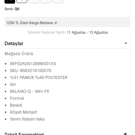
Renk:
Gri
1250 TL Üzeri Kargo Bedava 🎉
Tahmini Teslimat Tarihi:
11 Ağustos - 13 Ağustos
Detaylar
Mağaza Ürünü
9EF02AD01288M301XS
SKU: 8683218150570
%51 PAMUK %49 POLYESTER
Gri
MILANO G - Slim Fit
Formal
Baskılı
Köşeli Manşet
Yarım İtalyan Yaka
Taksit Seçenekleri