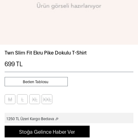
Twn Slim Fit Ekru Pike Dokulu T-Shirt
699
TL
Beden Tablosu
M
L
XL
XXL
1250 TL Üzeri Kargo Bedava 🎉
Stoğa Gelince Haber Ver