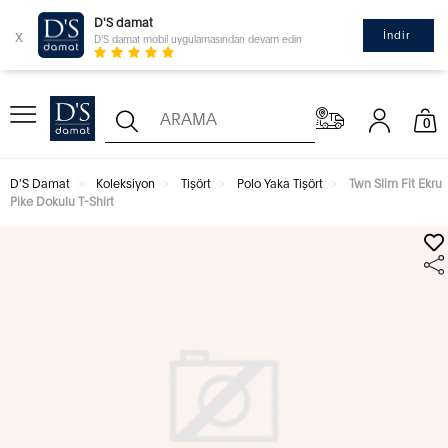
D'S damat
x
İndir
D'S damat mobil uygulamasından devam edin
0
D'S Damat
Koleksiyon
Tişört
Polo Yaka Tişört
Twn Slim Fit Ekru
Pike Dokulu T-Shirt