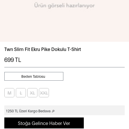
Twn Slim Fit Ekru Pike Dokulu T-Shirt
699
TL
Beden Tablosu
M
L
XL
XXL
1250 TL Üzeri Kargo Bedava 🎉
Stoğa Gelince Haber Ver