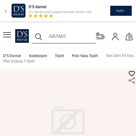
D'S damat
x
İndir
D'S damat mobil uygulamasından devam edin
0
D'S Damat
Koleksiyon
Tişört
Polo Yaka Tişört
Twn Slim Fit Ekru
Pike Dokulu T-Shirt