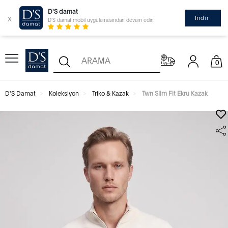
D'S damat
x
İndir
D'S damat mobil uygulamasından devam edin
0
D'S Damat
Koleksiyon
Triko & Kazak
Twn Slim Fit Ekru Kazak