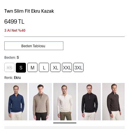
Twn Slim Fit Ekru Kazak
6499
TL
3 Al Net %40
Beden Tablosu
Beden:
S
XS
S
M
L
XL
XXL
3XL
Renk:
Ekru