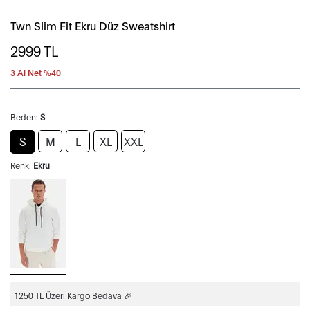
Twn Slim Fit Ekru Düz Sweatshirt
2999
TL
3 Al Net %40
Beden:
S
S
M
L
XL
XXL
Renk:
Ekru
1250 TL Üzeri Kargo Bedava 🎉