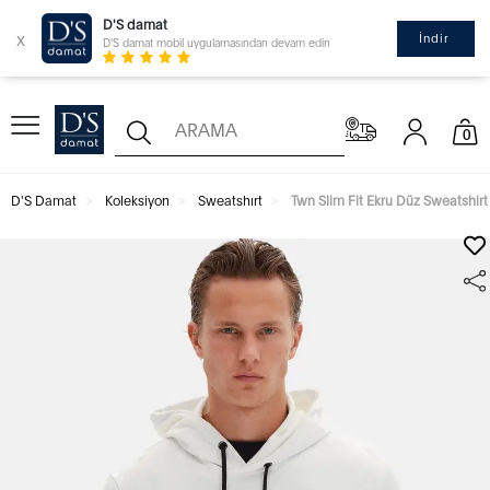
D'S damat
x
İndir
D'S damat mobil uygulamasından devam edin
0
D'S Damat
Koleksiyon
Sweatshırt
Twn Slim Fit Ekru Düz Sweatshirt