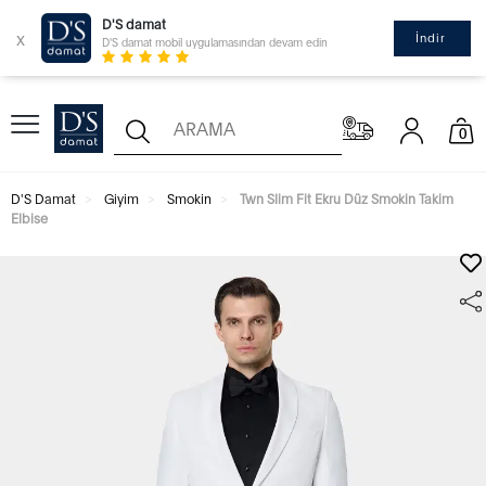
D'S damat
x
İndir
D'S damat mobil uygulamasından devam edin
0
D'S Damat
Giyim
Smokin
Twn Slim Fit Ekru Düz Smokin Takim
Elbise