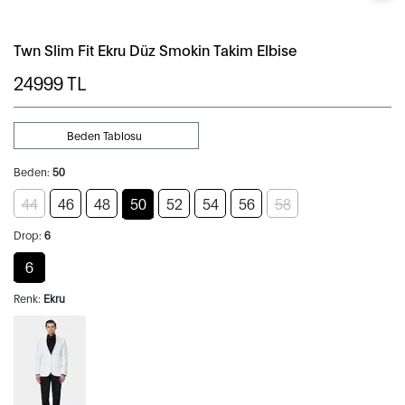
Twn Slim Fit Ekru Düz Smokin Takim Elbise
24999
TL
Beden Tablosu
Beden:
50
44
46
48
50
52
54
56
58
Drop:
6
6
Renk:
Ekru