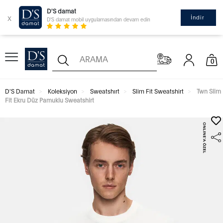
D'S damat
x
İndir
D'S damat mobil uygulamasından devam edin
0
D'S Damat
Koleksiyon
Sweatshırt
Slim Fit Sweatshirt
Twn Slim
Fit Ekru Düz Pamuklu Sweatshirt