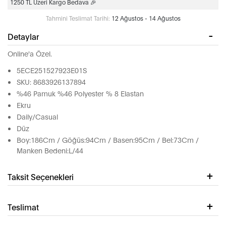
1250 TL Üzeri Kargo Bedava 🎉
Tahmini Teslimat Tarihi:
12 Ağustos - 14 Ağustos
Detaylar
Online'a Özel.
5ECE251527923E01S
SKU: 8683926137894
%46 Pamuk %46 Polyester % 8 Elastan
Ekru
Daily/Casual
Düz
Boy:186Cm / Göğüs:94Cm / Basen:95Cm / Bel:73Cm /
Manken Bedeni:L/44
Taksit Seçenekleri
Teslimat