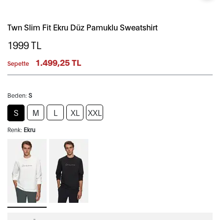
Twn Slim Fit Ekru Düz Pamuklu Sweatshirt
1999
TL
1.499,25 TL
Sepette
Beden:
S
S
M
L
XL
XXL
Renk:
Ekru