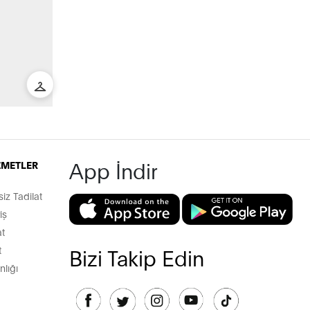
App İndir
İZMETLER
z Tadilat
iş
t
t
Bizi Takip Edin
lığı