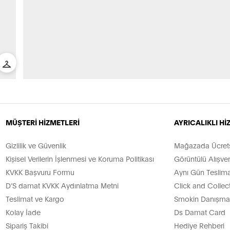
MÜŞTERİ HİZMETLERİ
AYRICALIKLI H
Gizlilik ve Güvenlik
Mağazada Ücretsi
Kişisel Verilerin İşlenmesi ve Koruma Politikası
Görüntülü Alışver
KVKK Başvuru Formu
Aynı Gün Teslima
D’S damat KVKK Aydınlatma Metni
Click and Collec
Teslimat ve Kargo
Smokin Danışman
Kolay İade
Ds Damat Card
Sipariş Takibi
Hediye Rehberi