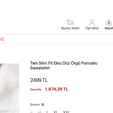
0
Sipariş Takibi
Üye Girişi
Sepet
YE
Twn Slim Fit Ekru Düz Örgü Pamuklu
Sweatshirt
2499
TL
1.874,25 TL
Sepette
Beden:
XL
S
M
L
XL
XXL