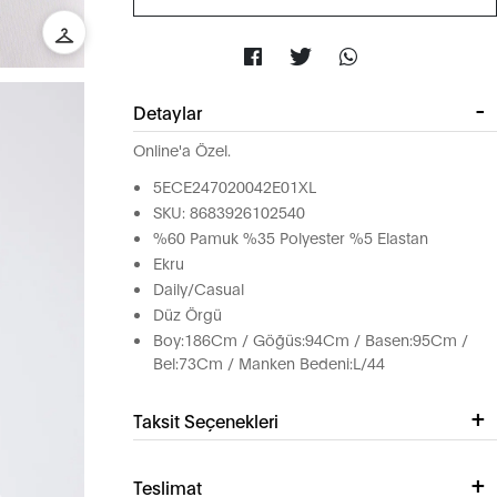
Detaylar
Online'a Özel.
5ECE247020042E01XL
SKU: 8683926102540
%60 Pamuk %35 Polyester %5 Elastan
Ekru
Daily/Casual
Düz Örgü
Boy:186Cm / Göğüs:94Cm / Basen:95Cm /
Bel:73Cm / Manken Bedeni:L/44
Taksit Seçenekleri
Teslimat