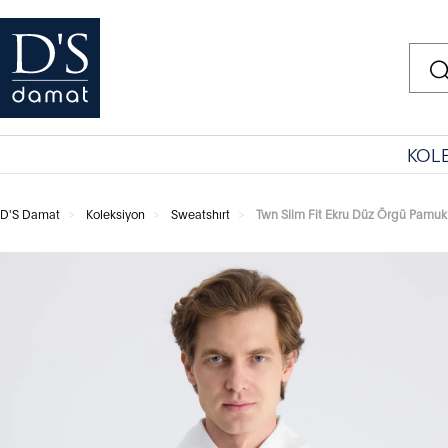
KOL
D'S Damat
Koleksiyon
Sweatshırt
Twn Slim Fit Ekru Düz Örgü Pamuk