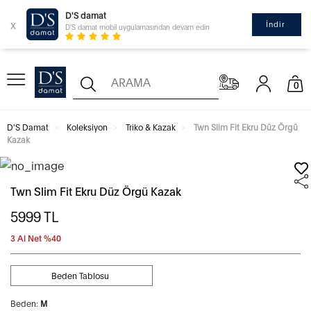
D'S damat
x
İndir
D'S damat mobil uygulamasından devam edin
0
D'S Damat
Koleksiyon
Triko & Kazak
Twn Slim Fit Ekru Düz Örgü
Kazak
Twn Slim Fit Ekru Düz Örgü Kazak
5999
TL
3 Al Net %40
Beden Tablosu
Beden:
M