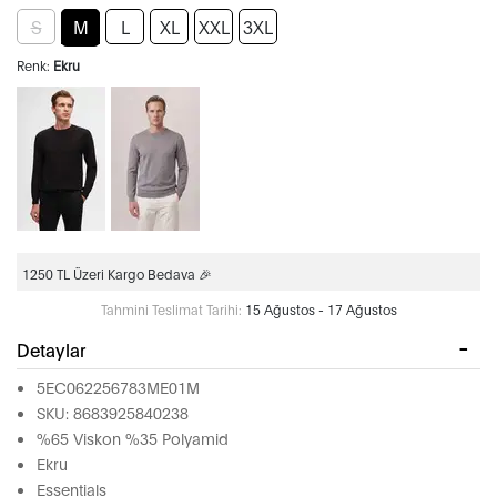
S
M
L
XL
XXL
3XL
Renk:
Ekru
1250 TL Üzeri Kargo Bedava 🎉
Tahmini Teslimat Tarihi:
15 Ağustos - 17 Ağustos
Detaylar
5EC062256783ME01M
SKU: 8683925840238
%65 Viskon %35 Polyamid
Ekru
Essentials