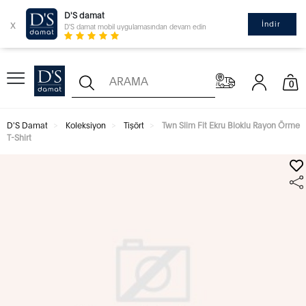
D'S damat
x
İndir
D'S damat mobil uygulamasından devam edin
0
D'S Damat
Koleksiyon
Tişört
Twn Slim Fit Ekru Bloklu Rayon Örme
T-Shirt