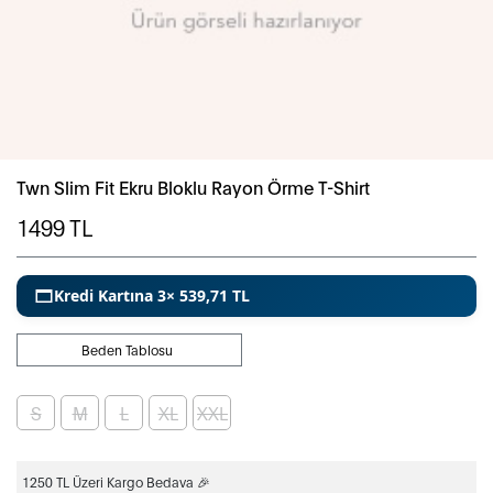
Twn Slim Fit Ekru Bloklu Rayon Örme T-Shirt
1499
TL
Kredi Kartına 3× 539,71 TL
Beden Tablosu
S
M
L
XL
XXL
1250 TL Üzeri Kargo Bedava 🎉