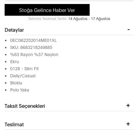
Stoğa Gelince Haber Ver
Tahmini Teslimat Tarihi:
14 Ağustos - 17 Ağustos
Detaylar
0EC062252014ME01XL
SKU: 8683218249885
%63 Rayon %37 Naylon
Ekru
0128 - Slim Fit
Daily/Casual
Bloklu
Polo Yaka
Taksit Seçenekleri
Teslimat