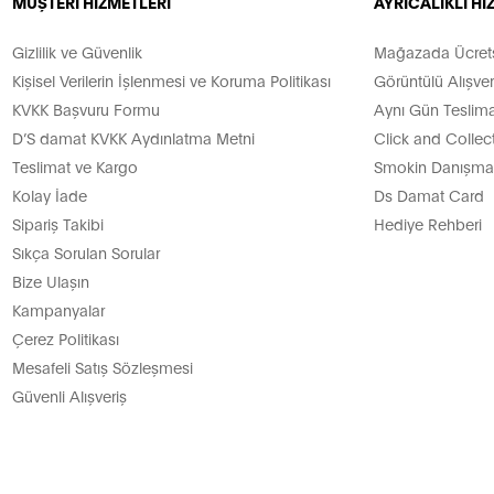
MÜŞTERİ HİZMETLERİ
AYRICALIKLI H
Gizlilik ve Güvenlik
Mağazada Ücretsi
Kişisel Verilerin İşlenmesi ve Koruma Politikası
Görüntülü Alışver
KVKK Başvuru Formu
Aynı Gün Teslima
D’S damat KVKK Aydınlatma Metni
Click and Collec
Teslimat ve Kargo
Smokin Danışman
Kolay İade
Ds Damat Card
Sipariş Takibi
Hediye Rehberi
Sıkça Sorulan Sorular
Bize Ulaşın
Kampanyalar
Çerez Politikası
Mesafeli Satış Sözleşmesi
Güvenli Alışveriş