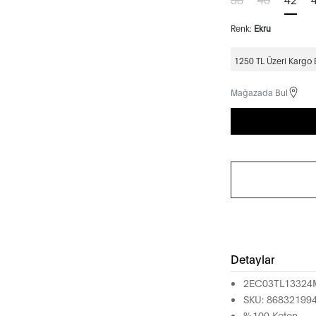
Renk:
Ekru
1250 TL Üzeri Kargo
Mağazada Bul
Detaylar
2EC03TL13324
SKU: 86832199
%100 Keten