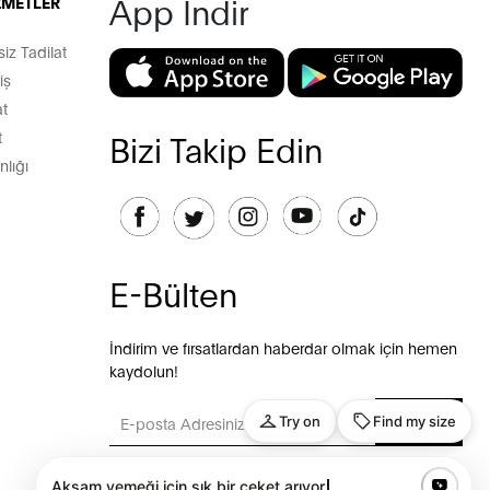
App İndir
İZMETLER
z Tadilat
iş
t
t
Bizi Takip Edin
lığı
E-Bülten
İndirim ve fırsatlardan haberdar olmak için hemen
kaydolun!
GÖNDER