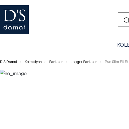
KOL
D'S Damat
Koleksiyon
Pantolon
Jogger Pantolon
Twn Slim Fit E