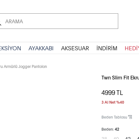
EKSİYON
AYAKKABI
AKSESUAR
İNDİRİM
HEDİ
kru Armürlü Jogger Pantolon
Twn Slim Fit Ek
4999
TL
3 Al Net %40
Beden Tablosu
Beden:
42
38
40
42