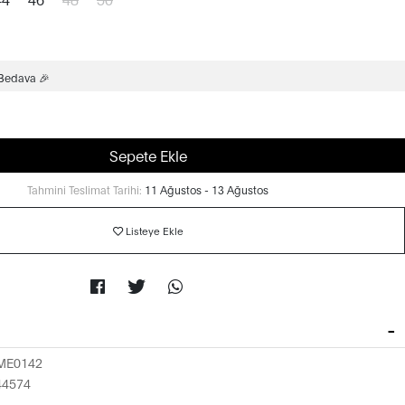
 Bedava 🎉
Sepete Ekle
Tahmini Teslimat Tarihi:
11 Ağustos - 13 Ağustos
Listeye Ekle
ME0142
44574