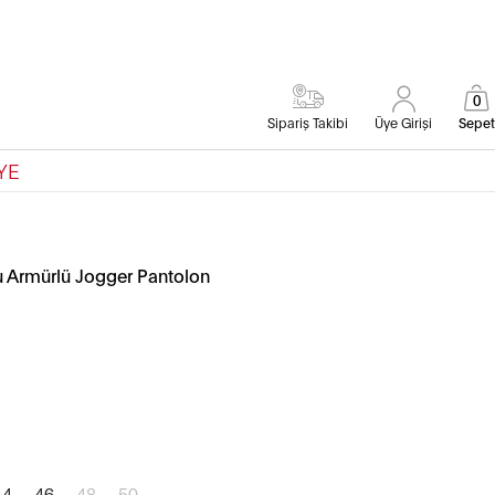
0
Sipariş Takibi
Üye Girişi
Sepet
YE
ru Armürlü Jogger Pantolon
44
46
48
50