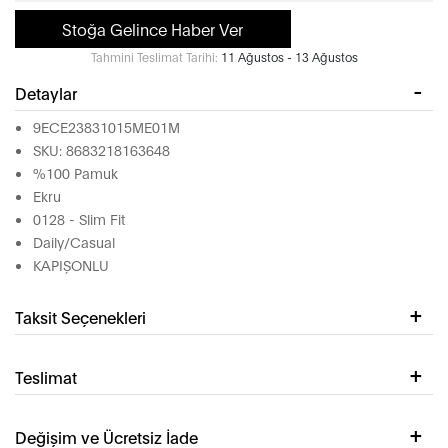
Stoğa Gelince Haber Ver
Tahmini Teslimat Tarihi:
11 Ağustos - 13 Ağustos
Detaylar
9ECE23831015ME01M
SKU: 8683218163648
%100 Pamuk
Ekru
0128 - Slim Fit
Daily/Casual
KAPIŞONLU
Taksit Seçenekleri
Teslimat
Değişim ve Ücretsiz İade