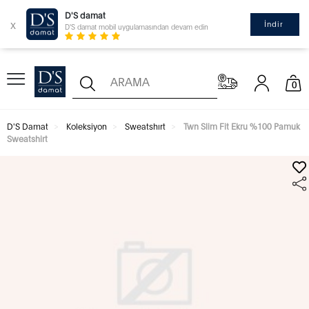
D'S damat
x
İndir
D'S damat mobil uygulamasından devam edin
0
D'S Damat
Koleksiyon
Sweatshırt
Twn Slim Fit Ekru %100 Pamuk
Sweatshirt