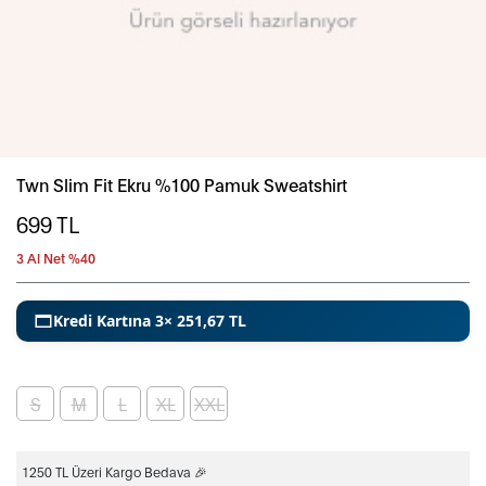
Twn Slim Fit Ekru %100 Pamuk Sweatshirt
699
TL
3 Al Net %40
Kredi Kartına 3× 251,67 TL
S
M
L
XL
XXL
1250 TL Üzeri Kargo Bedava 🎉