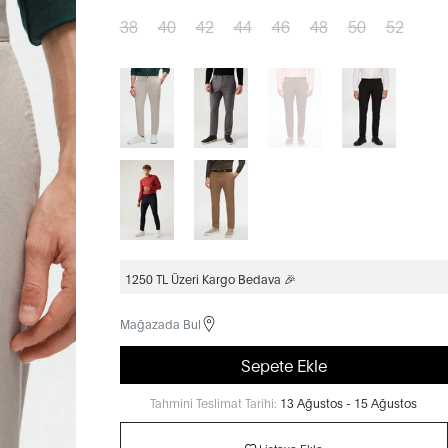
38
40
42
44
46
48
50
52
1250 TL Üzeri Kargo Bedava 🎉
Mağazada Bul
Sepete Ekle
Tahmini Teslimat Tarihi:
13 Ağustos - 15 Ağustos