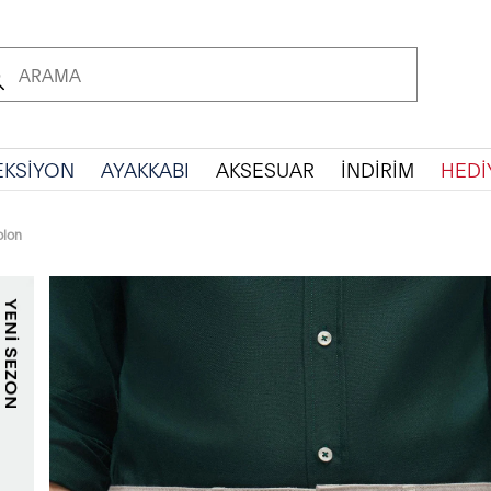
EKSİYON
AYAKKABI
AKSESUAR
İNDİRİM
HEDİ
olon