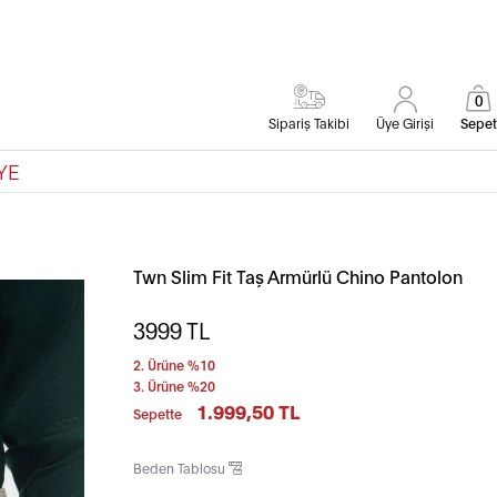
0
Sipariş Takibi
Üye Girişi
Sepet
YE
Twn Slim Fit Taş Armürlü Chino Pantolon
3999
TL
2. Ürüne %10
3. Ürüne %20
1.999,50 TL
Sepette
Beden Tablosu