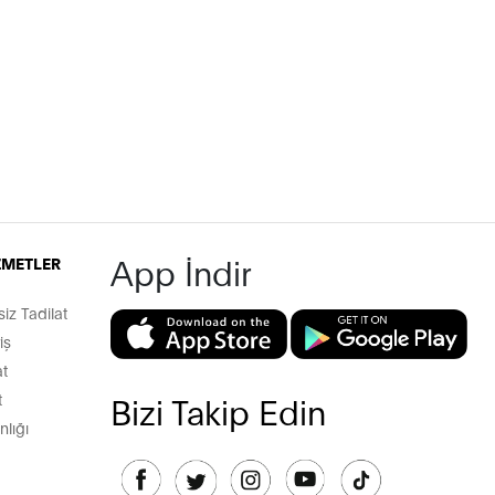
App İndir
İZMETLER
z Tadilat
iş
t
t
Bizi Takip Edin
lığı