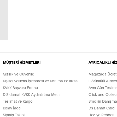
MÜŞTERİ HİZMETLERİ
AYRICALIKLI H
Gizlilik ve Güvenlik
Mağazada Ücretsi
Kişisel Verilerin İşlenmesi ve Koruma Politikası
Görüntülü Alışver
KVKK Başvuru Formu
Aynı Gün Teslima
D’S damat KVKK Aydınlatma Metni
Click and Collec
Teslimat ve Kargo
Smokin Danışman
Kolay İade
Ds Damat Card
Sipariş Takibi
Hediye Rehberi