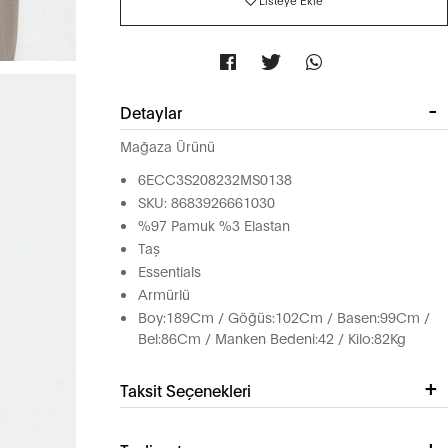
Listeye Ekle
Detaylar
Mağaza Ürünü
6ECC3S208232MS0138
SKU: 8683926661030
%97 Pamuk %3 Elastan
Taş
Essentials
Armürlü
Boy:189Cm / Göğüs:102Cm / Basen:99Cm /
Bel:86Cm / Manken Bedeni:42 / Kilo:82Kg
Taksit Seçenekleri