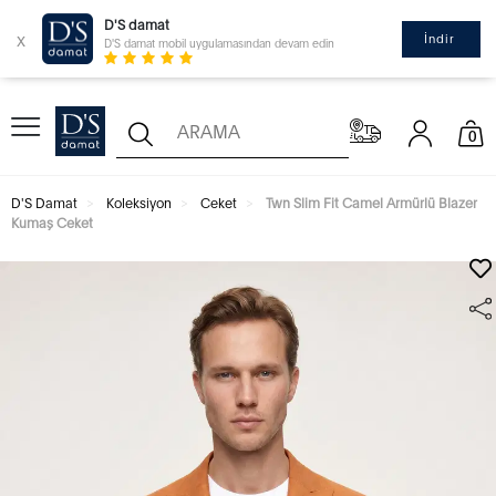
D'S damat
x
İndir
D'S damat mobil uygulamasından devam edin
0
D'S Damat
Koleksiyon
Ceket
Twn Slim Fit Camel Armürlü Blazer
Kumaş Ceket