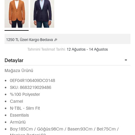
1250 TL Üzeri Kargo Bedava 🎉
Tahmini Teslimat Tarihi:
12 Ağustos - 14 Ağustos
Detaylar
Mağaza Ürünü
0EF04R106409DC0148
SKU: 8683219029486
%100 Polyester
Camel
N-TBL - Slim Fit
Essentials
Armürlü
Boy:185Cm / Göğüs:98Cm / Basen:93Cm / Bel:75Cm /
Manken Bedeni:50