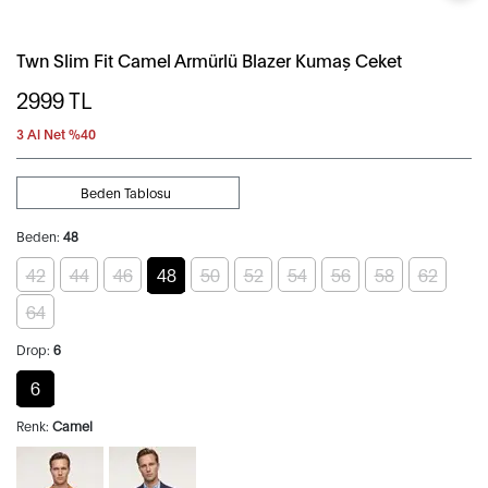
Twn Slim Fit Camel Armürlü Blazer Kumaş Ceket
2999
TL
3 Al Net %40
Beden Tablosu
Beden:
48
42
44
46
48
50
52
54
56
58
62
64
Drop:
6
6
Renk:
Camel