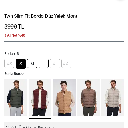
Twn Slim Fit Bordo Düz Yelek Mont
3999
TL
3 Al Net %40
Beden:
S
XS
S
M
L
XL
XXL
Renk:
Bordo
1250 TL Üzeri Kargo Bedava 🎉