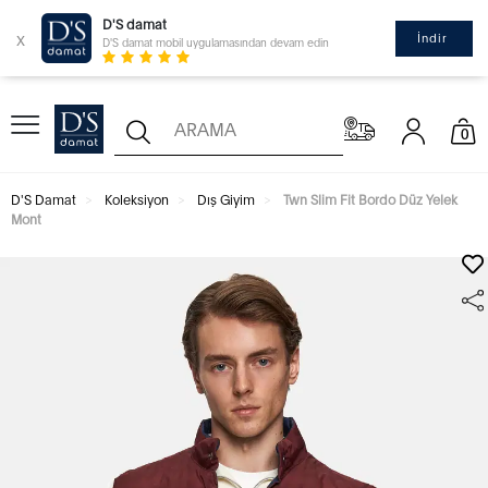
D'S damat
x
İndir
D'S damat mobil uygulamasından devam edin
0
D'S Damat
Koleksiyon
Dış Giyim
Twn Slim Fit Bordo Düz Yelek
Mont