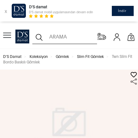
D'S damat
x
İndir
D'S damat mobil uygulamasından devam edin
0
D'S Damat
Koleksiyon
Gömlek
Slim Fit Gömlek
Twn Slim Fit
Bordo Baskılı Gömlek