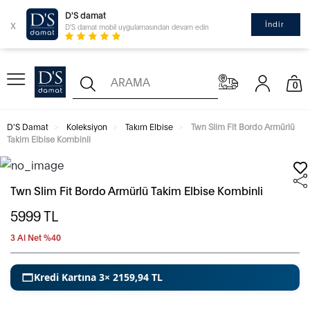
D'S damat
x
İndir
D'S damat mobil uygulamasından devam edin
0
D'S Damat
Koleksiyon
Takım Elbise
Twn Slim Fit Bordo Armürlü
Takim Elbise Kombinli
Twn Slim Fit Bordo Armürlü Takim Elbise Kombinli
5999
TL
3 Al Net %40
Kredi Kartına 3× 2159,94 TL