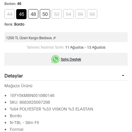
Beden:
46
44
46
48
50
52
54
56
58
Renk:
Bordo
1250 TL Üzeri Kargo Bedava 🎉
Tahmini Teslimat Tarihi:
11 Ağustos - 13 Ağustos
Satış Destek
Detaylar
Mağaza Ürünü
1EFY5KMBN0510B0146
SKU: 8683925097298
%64 POLYESTER %33 VISKON %3 ELASTAN
Bordo
N-TBL - Slim Fit
Formal