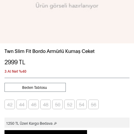
Twn Slim Fit Bordo Armürlü Kumaş Ceket
2999
TL
3 Al Net %40
Beden Tablosu
42
44
46
48
50
52
54
56
1250 TL Üzeri Kargo Bedava 🎉