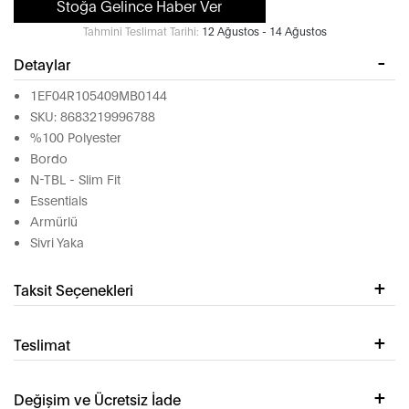
Stoğa Gelince Haber Ver
Tahmini Teslimat Tarihi:
12 Ağustos - 14 Ağustos
Detaylar
1EF04R105409MB0144
SKU: 8683219996788
%100 Polyester
Bordo
N-TBL - Slim Fit
Essentials
Armürlü
Sivri Yaka
Taksit Seçenekleri
Teslimat
Değişim ve Ücretsiz İade