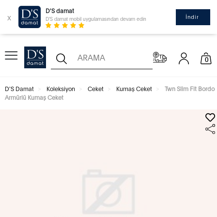
D'S damat
x
İndir
D'S damat mobil uygulamasından devam edin
0
D'S Damat
Koleksiyon
Ceket
Kumaş Ceket
Twn Slim Fit Bordo
Armürlü Kumaş Ceket