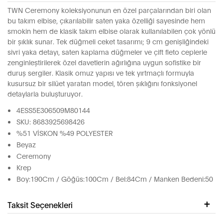
TWN Ceremony koleksiyonunun en özel parçalarından biri olan
bu takım elbise, çıkarılabilir saten yaka özelliği sayesinde hem
smokin hem de klasik takım elbise olarak kullanılabilen çok yönlü
bir şıklık sunar. Tek düğmeli ceket tasarımı; 9 cm genişliğindeki
sivri yaka detayı, saten kaplama düğmeler ve çift fleto ceplerle
zenginleştirilerek özel davetlerin ağırlığına uygun sofistike bir
duruş sergiler. Klasik omuz yapısı ve tek yırtmaçlı formuyla
kusursuz bir silüet yaratan model, tören şıklığını fonksiyonel
detaylarla buluşturuyor.
4ESS5E306509M80144
SKU: 8683925698426
%51 VİSKON %49 POLYESTER
Beyaz
Ceremony
Krep
Boy:190Cm / Göğüs:100Cm / Bel:84Cm / Manken Bedeni:50
Taksit Seçenekleri