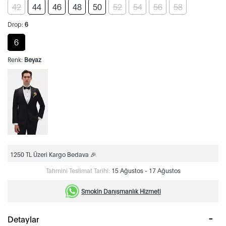
42
44
46
48
50
52
54
56
58
Drop:
6
6
Renk:
Beyaz
1250 TL Üzeri Kargo Bedava 🎉
Tahmini Teslimat Tarihi:
15 Ağustos - 17 Ağustos
Smokin Danışmanlık Hizmeti
Detaylar