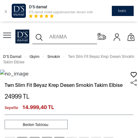
D'S damat
x
İndir
D'S damat mobil uygulamasından devam edin
0
D'S Damat
Giyim
Smokin
Twn Slim Fit Beyaz Krep Desen Smokin
Takim Elbise
Twn Slim Fit Beyaz Krep Desen Smokin Takim Elbise
24999
TL
14.999,40 TL
Sepette
Beden Tablosu