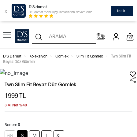
D'S damat
x
İndir
D'S damat mobil uygulamasından devam edin
0
D'S Damat
Koleksiyon
Gömlek
Slim Fit Gömlek
Twn Slim Fit
Beyaz Düz Gömlek
Twn Slim Fit Beyaz Düz Gömlek
1999
TL
3 Al Net %40
Beden:
S
XS
S
M
L
XL