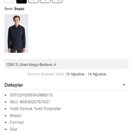
Renk:
Beyaz
1250 TL Üzeri Kargo Bedava 🎉
Tahmini Teslimat Tarihi:
12 Ağustos - 14 Ağustos
Detaylar
5EF02HD09343M801S
SKU: 8683925767627
%60 Pamuk %40 Polyester
Beyaz
Formal
Düz