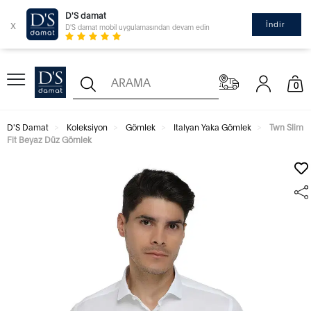
D'S damat
x
İndir
D'S damat mobil uygulamasından devam edin
0
D'S Damat
Koleksiyon
Gömlek
Italyan Yaka Gömlek
Twn Slim
Fit Beyaz Düz Gömlek