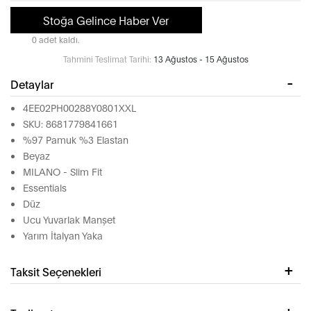
Stoğa Gelince Haber Ver
0 adet kaldı.
Tahmini Teslimat Tarihi:
13 Ağustos - 15 Ağustos
Detaylar
4EE02PH00288Y0801XXL
SKU: 8681779841661
%97 Pamuk %3 Elastan
Beyaz
MILANO - Slim Fit
Essentials
Düz
Ucu Yuvarlak Manşet
Yarım İtalyan Yaka
Taksit Seçenekleri