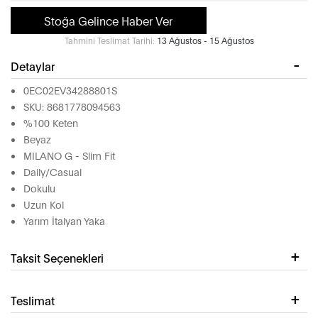
Stoğa Gelince Haber Ver
Tahmini Teslimat Tarihi:
13 Ağustos - 15 Ağustos
Detaylar
0EC02EV34288801S
SKU: 8681778094563
%100 Keten
Beyaz
MILANO G - Slim Fit
Daily/Casual
Dokulu
Uzun Kol
Yarım İtalyan Yaka
Taksit Seçenekleri
Teslimat