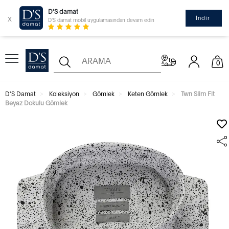
D'S damat
x
İndir
D'S damat mobil uygulamasından devam edin
0
D'S Damat
Koleksiyon
Gömlek
Keten Gömlek
Twn Slim Fit
Beyaz Dokulu Gömlek