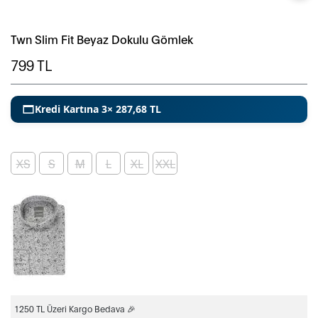
Twn Slim Fit Beyaz Dokulu Gömlek
799
TL
Kredi Kartına 3× 287,68 TL
XS
S
M
L
XL
XXL
1250 TL Üzeri Kargo Bedava 🎉