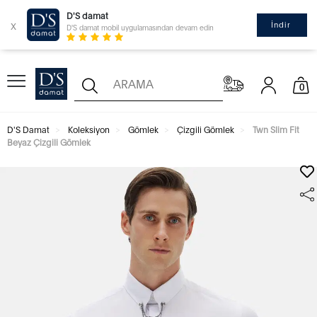
D'S damat
x
İndir
D'S damat mobil uygulamasından devam edin
0
D'S Damat
Koleksiyon
Gömlek
Çizgili Gömlek
Twn Slim Fit
Beyaz Çizgili Gömlek