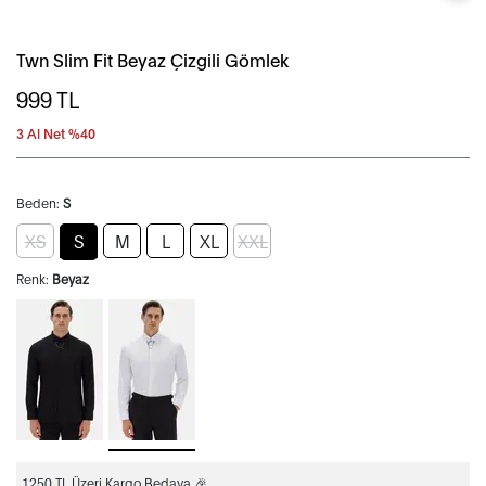
Twn Slim Fit Beyaz Çizgili Gömlek
999
TL
3 Al Net %40
Beden:
S
XS
S
M
L
XL
XXL
Renk:
Beyaz
1250 TL Üzeri Kargo Bedava 🎉