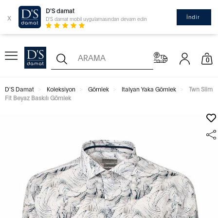
D'S damat
x
İndir
D'S damat mobil uygulamasından devam edin
0
D'S Damat
Koleksiyon
Gömlek
Italyan Yaka Gömlek
Twn Slim
Fit Beyaz Baskılı Gömlek