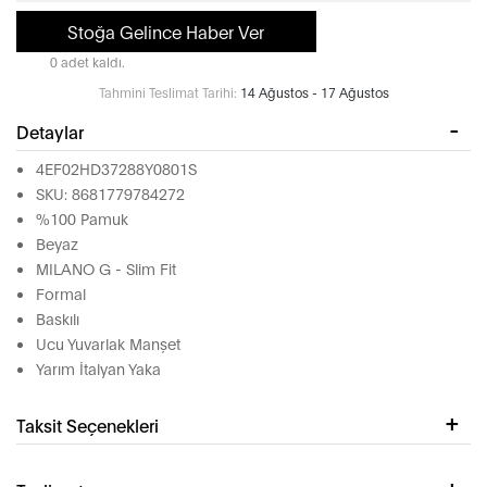
Stoğa Gelince Haber Ver
0 adet kaldı.
Tahmini Teslimat Tarihi:
14 Ağustos - 17 Ağustos
Detaylar
4EF02HD37288Y0801S
SKU: 8681779784272
%100 Pamuk
Beyaz
MILANO G - Slim Fit
Formal
Baskılı
Ucu Yuvarlak Manşet
Yarım İtalyan Yaka
Taksit Seçenekleri