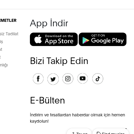
App İndir
İZMETLER
z Tadilat
iş
t
t
Bizi Takip Edin
lığı
E-Bülten
İndirim ve fırsatlardan haberdar olmak için hemen
kaydolun!