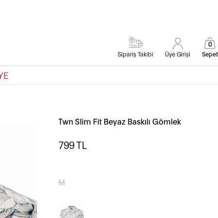
0
Sipariş Takibi
Üye Girişi
Sepet
YE
Twn Slim Fit Beyaz Baskılı Gömlek
799
TL
M