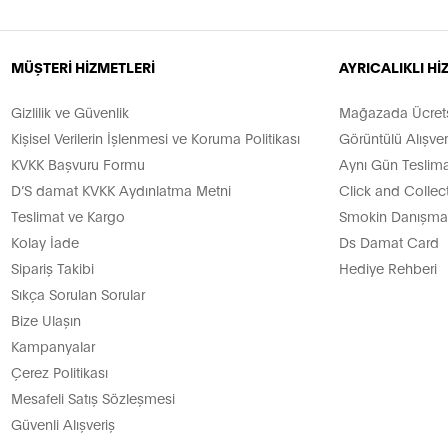
MÜŞTERİ HİZMETLERİ
AYRICALIKLI H
Gizlilik ve Güvenlik
Mağazada Ücretsi
Kişisel Verilerin İşlenmesi ve Koruma Politikası
Görüntülü Alışver
KVKK Başvuru Formu
Aynı Gün Teslima
D’S damat KVKK Aydınlatma Metni
Click and Collec
Teslimat ve Kargo
Smokin Danışman
Kolay İade
Ds Damat Card
Sipariş Takibi
Hediye Rehberi
Sıkça Sorulan Sorular
Bize Ulaşın
Kampanyalar
Çerez Politikası
Mesafeli Satış Sözleşmesi
Güvenli Alışveriş