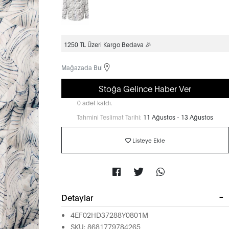
1250 TL Üzeri Kargo Bedava 🎉
Mağazada Bul
Stoğa Gelince Haber Ver
0 adet kaldı.
Tahmini Teslimat Tarihi:
11 Ağustos - 13 Ağustos
Listeye Ekle
Detaylar
4EF02HD37288Y0801M
SKU: 8681779784265