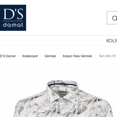
KOL
D'S Damat
Koleksiyon
Gömlek
Italyan Yaka Gömlek
Twn Slim Fit