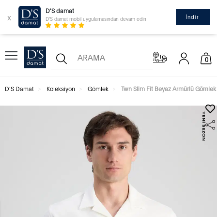
D'S damat
x
İndir
D'S damat mobil uygulamasından devam edin
0
D'S Damat
Koleksiyon
Gömlek
Twn Slim Fit Beyaz Armürlü Gömlek