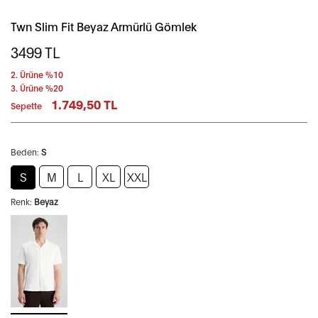
Twn Slim Fit Beyaz Armürlü Gömlek
3499
TL
2. Ürüne %10
3. Ürüne %20
1.749,50 TL
Sepette
Beden:
S
S
M
L
XL
XXL
Renk:
Beyaz