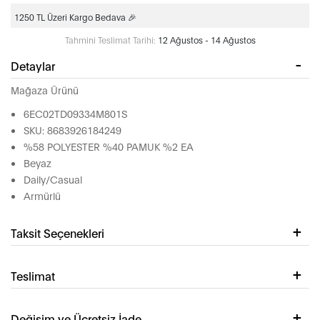
1250 TL Üzeri Kargo Bedava 🎉
Tahmini Teslimat Tarihi:
12 Ağustos - 14 Ağustos
Detaylar
Mağaza Ürünü
6EC02TD09334M801S
SKU: 8683926184249
%58 POLYESTER %40 PAMUK %2 EA
Beyaz
Daily/Casual
Armürlü
Taksit Seçenekleri
Teslimat
Değişim ve Ücretsiz İade