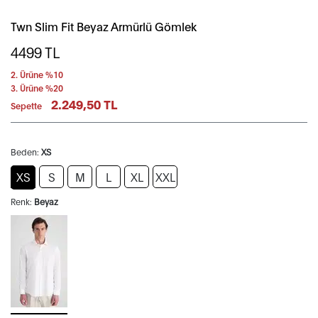
Twn Slim Fit Beyaz Armürlü Gömlek
4499
TL
2. Ürüne %10
3. Ürüne %20
2.249,50 TL
Sepette
Beden:
XS
XS
S
M
L
XL
XXL
Renk:
Beyaz