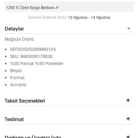
1250 TL Üzeri Kargo Bedava 🎉
Tahmini Teslimat Tarihi:
12 Ağustos - 14 Ağustos
Detaylar
Mağaza Ürünü
6EF02IG25288M801XS
SKU: 8683926178828
%50 Pamuk %50 Polyester
Beyaz
Formal
Armürlü
Taksit Seçenekleri
Teslimat
Değişim ve Ücretsiz İade