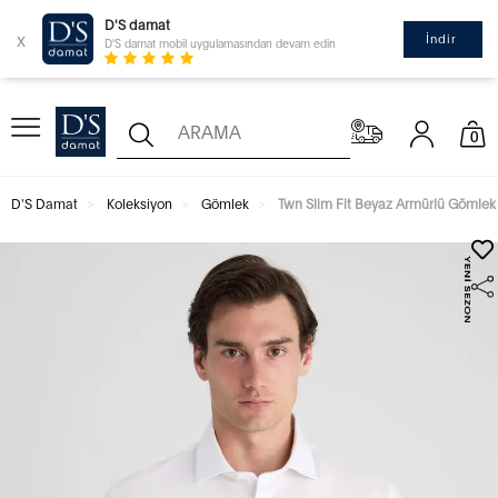
D'S damat
x
İndir
D'S damat mobil uygulamasından devam edin
0
D'S Damat
Koleksiyon
Gömlek
Twn Slim Fit Beyaz Armürlü Gömlek