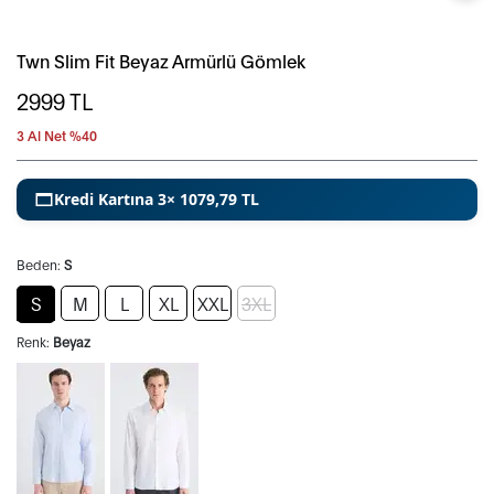
Twn Slim Fit Beyaz Armürlü Gömlek
2999
TL
3 Al Net %40
Kredi Kartına 3× 1079,79 TL
Beden:
S
S
M
L
XL
XXL
3XL
Renk:
Beyaz