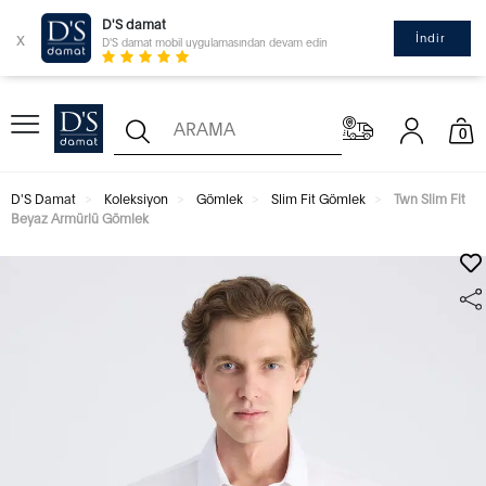
D'S damat
x
İndir
D'S damat mobil uygulamasından devam edin
0
D'S Damat
Koleksiyon
Gömlek
Slim Fit Gömlek
Twn Slim Fit
Beyaz Armürlü Gömlek