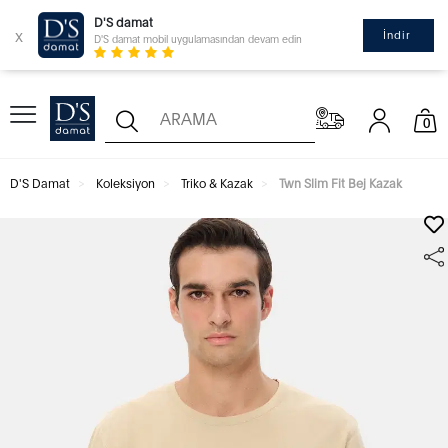
D'S damat
x
İndir
D'S damat mobil uygulamasından devam edin
0
D'S Damat
Koleksiyon
Triko & Kazak
Twn Slim Fit Bej Kazak