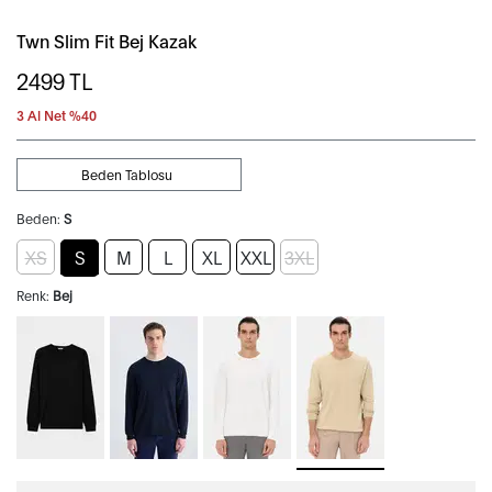
Twn Slim Fit Bej Kazak
2499
TL
3 Al Net %40
Beden Tablosu
Beden:
S
XS
S
M
L
XL
XXL
3XL
Renk:
Bej