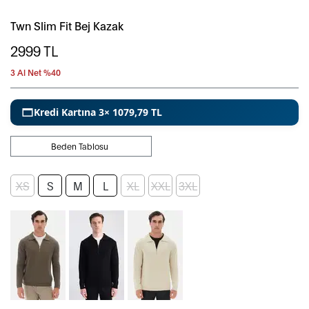
Twn Slim Fit Bej Kazak
2999
TL
3 Al Net %40
Kredi Kartına 3× 1079,79 TL
Beden Tablosu
XS
S
M
L
XL
XXL
3XL