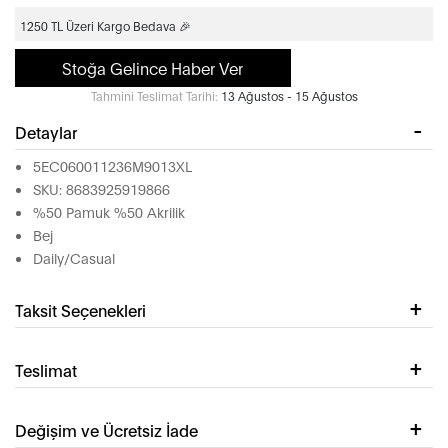
1250 TL Üzeri Kargo Bedava 🎉
Stoğa Gelince Haber Ver
Tahmini Teslimat Tarihi:
13 Ağustos - 15 Ağustos
Detaylar
5EC060011236M9013XL
SKU: 8683925919866
%50 Pamuk %50 Akrilik
Bej
Daily/Casual
Taksit Seçenekleri
Teslimat
Değişim ve Ücretsiz İade