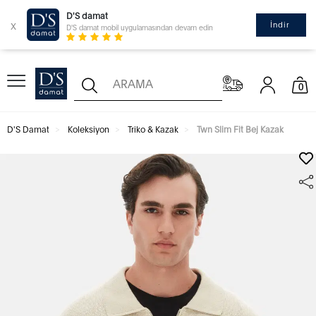
D'S damat
x
İndir
D'S damat mobil uygulamasından devam edin
0
D'S Damat
Koleksiyon
Triko & Kazak
Twn Slim Fit Bej Kazak