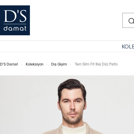
KOL
D'S Damat
Koleksiyon
Dış Giyim
Twn Slim Fit Bej Düz Palto