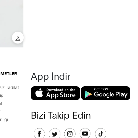
App İndir
İZMETLER
z Tadilat
iş
t
t
Bizi Takip Edin
lığı