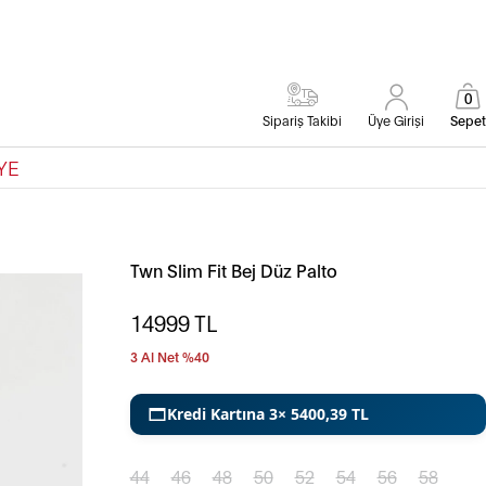
0
Sipariş Takibi
Üye Girişi
Sepet
YE
Twn Slim Fit Bej Düz Palto
14999
TL
3 Al Net %40
Kredi Kartına 3× 5400,39 TL
44
46
48
50
52
54
56
58