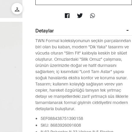
Detaylar
TWN Formal koleksiyonunun seçkin parçalarından
biri olan bu kaban, modern "Dik Yaka" tasarımı ve
vücuda oturan "Slim Fit" kalıbıyla keskin bir silüet
oluşturur. Omuzlardaki "Silik Omuz" çalışması,
ürünün üzerinizde doğal ve hafif durmasını
sağlarken; iç kısımdaki "Lord Tam Astar" yapısı
soğuk havalarda ekstra konfor ve koruma sunar.
Tasarım; kullanım kolaylığı sağlayan verev yan
cepler, hareket özgürlüğü tanıyan tek yırtmaç
detayı ve manşetlerdeki zarif yırtmaçlı süs iliklerle
tamamlanarak formal giyimin ciddiyetini modern
detaylarla buluşturur.
5EF088438751390158
SKU: 8683926091608
%62 Polyester %33 Viskon %5 Elastan