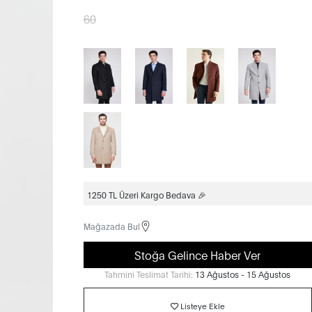
60
1250 TL Üzeri Kargo Bedava 🎉
Mağazada Bul
Stoğa Gelince Haber Ver
Tahmini Teslimat Tarihi:
13 Ağustos - 15 Ağustos
Listeye Ekle