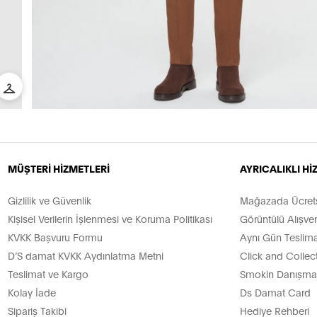
MÜŞTERİ HİZMETLERİ
AYRICALIKLI H
Gizlilik ve Güvenlik
Mağazada Ücretsi
Kişisel Verilerin İşlenmesi ve Koruma Politikası
Görüntülü Alışver
KVKK Başvuru Formu
Aynı Gün Teslima
D’S damat KVKK Aydınlatma Metni
Click and Collec
Teslimat ve Kargo
Smokin Danışman
Kolay İade
Ds Damat Card
Sipariş Takibi
Hediye Rehberi