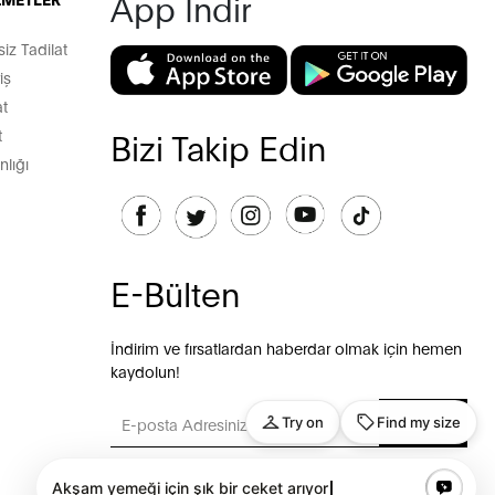
App İndir
z Tadilat
iş
t
t
Bizi Takip Edin
lığı
E-Bülten
İndirim ve fırsatlardan haberdar olmak için hemen
kaydolun!
GÖNDER