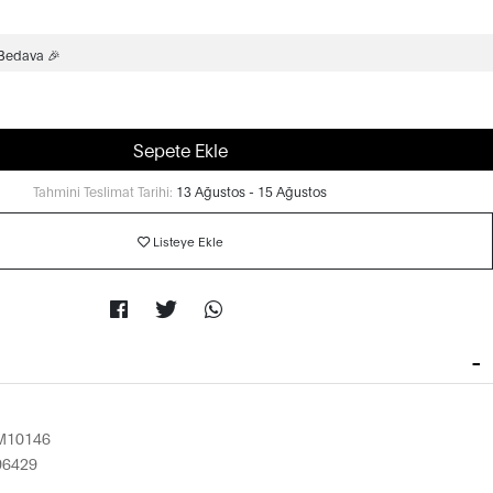
 Bedava 🎉
Sepete Ekle
Tahmini Teslimat Tarihi:
13 Ağustos - 15 Ağustos
Listeye Ekle
M10146
96429