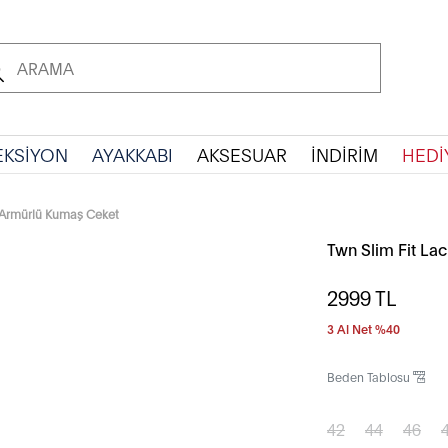
EKSİYON
AYAKKABI
AKSESUAR
İNDİRİM
HEDİ
t Armürlü Kumaş Ceket
Twn Slim Fit La
2999
TL
3 Al Net %40
Beden Tablosu
42
44
46