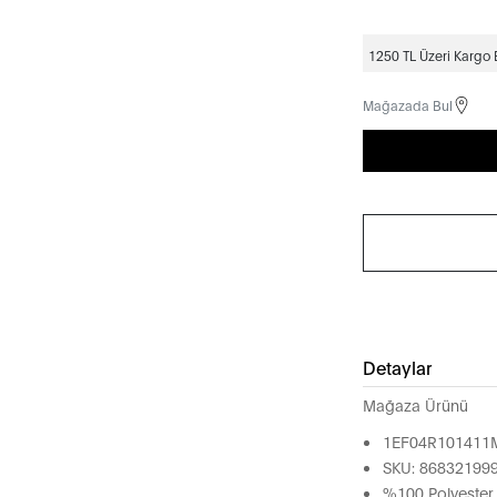
1250 TL Üzeri Kargo
Mağazada Bul
Detaylar
Mağaza Ürünü
1EF04R101411
SKU: 86832199
%100 Polyester