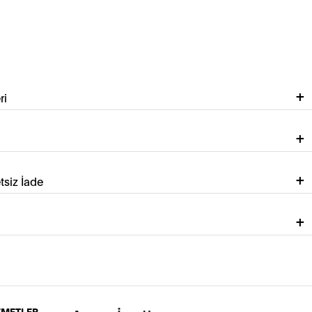
ri
tsiz İade
İZMETLER