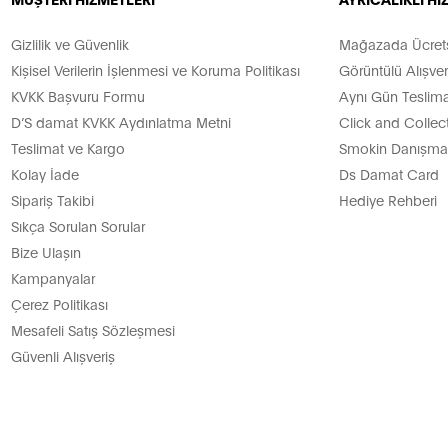
Gizlilik ve Güvenlik
Mağazada Ücretsi
Kişisel Verilerin İşlenmesi ve Koruma Politikası
Görüntülü Alışver
KVKK Başvuru Formu
Aynı Gün Teslima
D’S damat KVKK Aydınlatma Metni
Click and Collec
Teslimat ve Kargo
Smokin Danışman
Kolay İade
Ds Damat Card
Sipariş Takibi
Hediye Rehberi
Sıkça Sorulan Sorular
Bize Ulaşın
Kampanyalar
Çerez Politikası
Mesafeli Satış Sözleşmesi
Güvenli Alışveriş