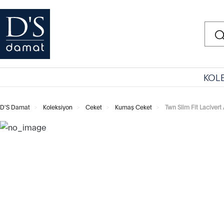
KOL
D'S Damat
Koleksiyon
Ceket
Kumaş Ceket
Twn Slim Fit Laciver