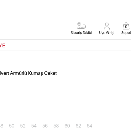
0
Sipariş Takibi
Üye Girişi
Sepet
YE
civert Armürlü Kumaş Ceket
48
50
52
54
56
58
60
62
64