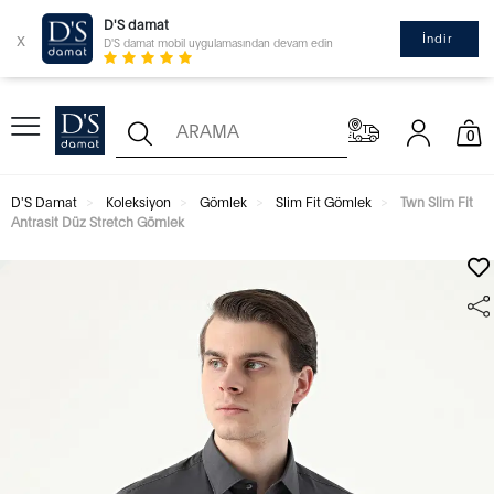
D'S damat
x
İndir
D'S damat mobil uygulamasından devam edin
0
D'S Damat
Koleksiyon
Gömlek
Slim Fit Gömlek
Twn Slim Fit
Antrasit Düz Stretch Gömlek